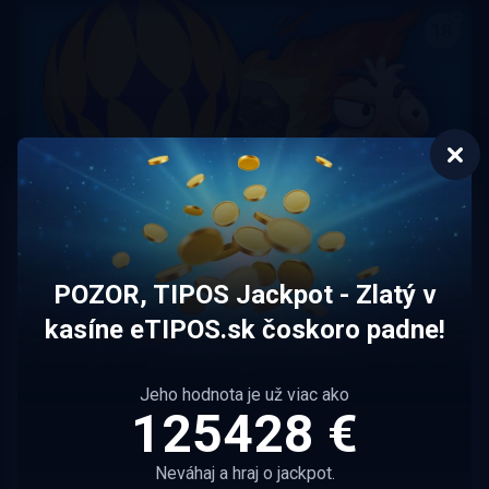
POZOR, TIPOS Jackpot - Zlatý v
kasíne eTIPOS.sk čoskoro padne!
Najlepšie crash games v slovenských kasínach
Objav ktoré Crash Games sa nachádzajú v slovenských
Jeho hodnota je už viac ako
online kasínach, čo ponúkajú a nabehni na ich vlnu.
125428 €
ČÍTAJ VIAC
Neváhaj a hraj o jackpot.