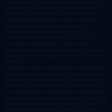
nič neprenastavíte – idete rovno na plné pecky. Výherné
kombinácie platia zľava doprava, musia začínať na úplne
ľavom valci a rovnaké symboly musia na výhernej línii
nadväzovať bez prerušenia. Ak padne viac výherných
kombinácií na rôznych líniách, výhry sa sčítajú.
Čo sa týka čísel, minimálna stávka do hry je 0,50 €,
maximálna 100 €. Maximálna výhra je 102 000 € (čo je 1
020-násobok celkovej stávky). Z bežných symbolov sú
najvyššie sedmičky, potom zvončeky, melón s hroznom a
ďalej ovocie s nižšími násobkami. Výšku výhry vždy vidíte v
poli Výhra.
Ovládanie je priamočiare. Stávku nastavíte cez šípky hore a
dole, pričom v hre vidíte aj celkovú stávku aj stávku na líniu.
Spin spustíte tlačidlom Štart a keď sa vám nechce klikať
stále dookola, zapnete Autoplay, ktorý môže bežať až kým
ho nevypnete alebo vám nezostane kredit. V menu nájdete
výhernú tabuľku, výherné línie a informácie o funkciách, čiže
všetko dôležité máte po ruke. V mobilnej verzii sme objavili
fajn drobnosť. Podržaním tlačidla ŠTART viete spustiť