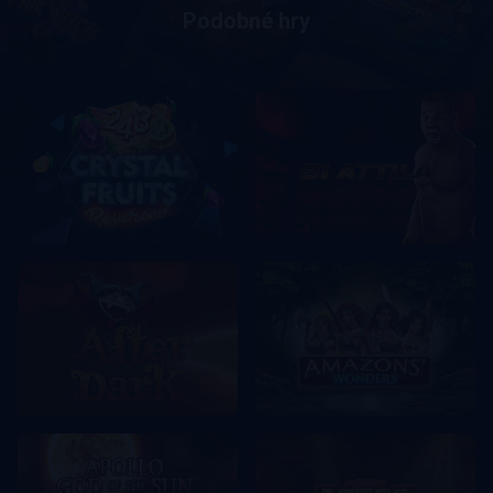
Podobné hry