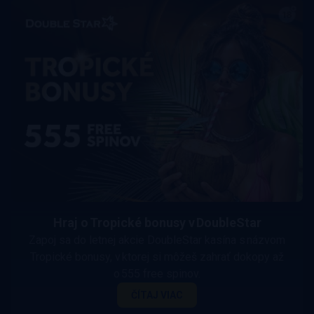
Hraj o Tropické bonusy v DoubleStar
Zapoj sa do letnej akcie DoubleStar kasína s názvom
Tropické bonusy, v ktorej si môžeš zahrať dokopy až
o 555 free spinov.
ČÍTAJ VIAC