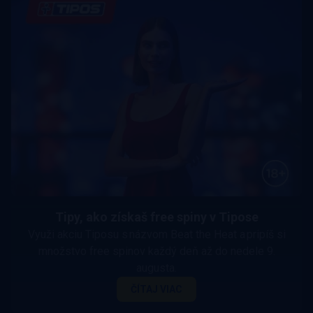
Tipy, ako získaš free spiny v Tipose
Využi akciu Tiposu s názvom Beat the Heat a pripíš si
množstvo free spinov každý deň až do nedele 9.
augusta.
ČÍTAJ VIAC