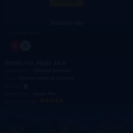
ČÍTAJ VIAC
Sledujte nás
Sociálne siete
Detaily hry Jiggly Jack
Výherný automat
Kategória hry:
Ovocný výherný automat
Téma:
Provider:
Sazka Hry
Online kasíno:
Naše hodnotenie: