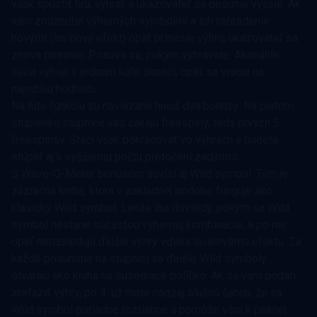
však spustiť hru, vyhrať a ukazovateľ sa posunie vyššie. Ak
vám zmiznutie výherných symbolov a ich nahradenie
novými (lavínový efekt) opäť prinesie výhru, ukazovateľ sa
znova posunie. Posúva sa, pokým vyhrávate. Akonáhle
séria výhier v jednom kole skončí, opäť sa vracia na
najnižšiu hodnotu.
Na túto funkciu sú naviazané hneď dva bonusy. Na piatom
stupienku stupnice vás čakajú freespiny, teda prvých 5
freespinov. Stačí však pokračovať vo výhrach a budete
stúpať aj k vyššiemu počtu pretočení zadarmo.
S Wave-O-Meter bonusom súvisí aj Wild symbol. Tým je
zázračná kniha, ktorá v základnej podobe funguje ako
klasický Wild symbol. Lenže iba dovtedy, pokým sa Wild
symbol nestane súčasťou výhernej kombinácie, a po nej
opäť nenasledujú ďalšie výhry vďaka lavínovému efektu. Za
každé posunutie na stupnici sa ďalšie Wild symboly
otvárajú ako kniha na susediace políčko. Ak sa vám podarí
zreťaziť výhry, po 4. už máte naozaj slušnú šancu, že sa
Wild symbol poriadne roztiahne a pomôže vám k peknej