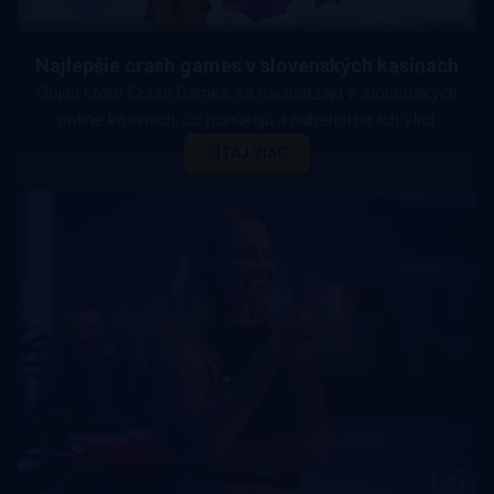
Najlepšie crash games v slovenských kasínach
Objav ktoré Crash Games sa nachádzajú v slovenských
online kasínach, čo ponúkajú a nabehni na ich vlnu.
ČÍTAJ VIAC