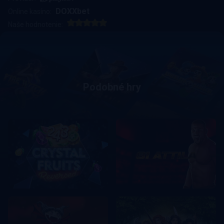
DOXXbet
Online kasíno:
Naše hodnotenie:
Podobné hry