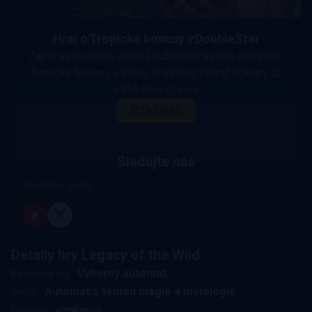
Hraj o Tropické bonusy v DoubleStar
Zapoj sa do letnej akcie DoubleStar kasína s názvom
Tropické bonusy, v ktorej si môžeš zahrať dokopy až
o 555 free spinov.
ČÍTAJ VIAC
Sledujte nás
Sociálne siete
Detaily hry Legacy of the Wild
Výherný automat
Kategória hry:
Automat s témou mágie a mytológie
Téma:
Provider: