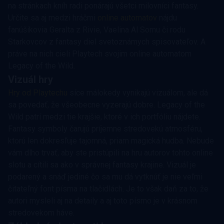
na stránkach kníh radi ponárajú všetci milovníci fantasy.
Určite sa aj medzi hráčmi
online automatov
nájdu
fanúšikovia Geralta z Rivie, Vaelina Al Sornu či rodu
Starkovcov z fantasy diel svetoznámych spisovateľov. A
práve na nich cieli Playtech svojim online automatom
Legacy of the Wild.
Vizuál hry
Hry od Playtechu
síce málokedy vynikajú vizuálom, ale dá
sa povedať, že všeobecne vyzerajú dobre. Legacy of the
Wild patrí medzi tie krajšie, ktoré v ich portfóliu nájdete.
Fantasy symboly čarujú príjemne stredovekú atmosféru,
ktorú len dokresľuje tajomná, priam magická hudba. Nebude
vám dlho trvať, aby ste pristúpili na hru autorov tohto online
slotu a cítili sa ako v správnej fantasy krajine. Vizuál je
podarený a snáď jediné čo sa mu dá vytknúť je nie veľmi
čitateľný font písma na tlačidlách. Je to však daň za to, že
autori mysleli aj na detaily a aj toto písmo je v krásnom
stredovekom háve.