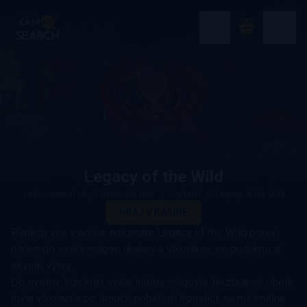
Legacy of the Wild
casinosearch.sk
Recenzie hier
Playtech
Legacy of the Wild
HRAJ V KASÍNE
Platech vás v online automate Legacy of the Wild ponorí
nielen do sveta mágov, drakov a vlkolakov, no ponúkne aj
skvelé výhry.
Do svetov, kde kujú svoje intrigy mágovia, bezbranné obete
lovia vlkolaci a po lesoch pobehujú trpaslíci, sa minimálne