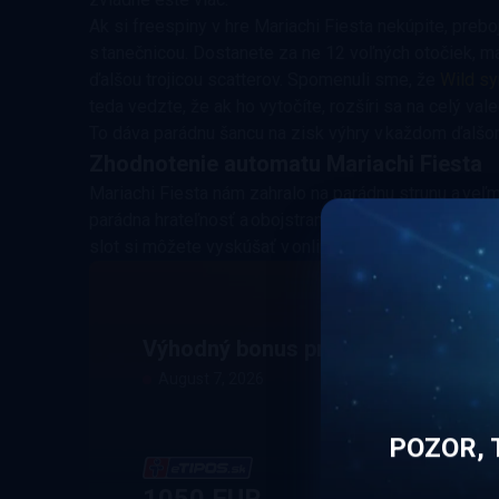
Ak si freespiny v hre Mariachi Fiesta nekúpite, preb
s tanečnicou. Dostanete za ne 12 voľných otočiek, m
ďalšou trojicou scatterov. Spomenuli sme, že
Wild s
teda vedzte, že ak ho vytočíte, rozšíri sa na celý va
To dáva parádnu šancu na zisk výhry v každom ďalšo
Zhodnotenie automatu Mariachi Fiesta
Mariachi Fiesta nám zahralo na parádnu strunu a veľmi 
parádna hrateľnosť a obojstranné vyplácanie výhier 
slot si môžete vyskúšať v online herni na
ecasino.eti
Výhodný bonus pre nových hráčov
August 7, 2026
POZOR, T