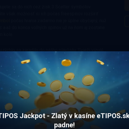
ojujete sa do nich cez zisk 3 Scatter symbolov
áte však možnosť si ich počas freespinov rozšíriť
ymbol
počas hrania zadarmo nie je úplne obyčajný, nuž
lec a až do konca voľných spinov už na ňom aj zostane.
m kole.
rýchlo sa zaradilo do nášho playlistu. Svieži vizuál,
dobre vyvažujú trochu poslabšiu ponuku bonusov. Online
pos.sk
a to aj úplne zadarmo.
IPOS Jackpot - Zlatý v kasíne eTIPOS.s
ZÍSKAJ
BONUS