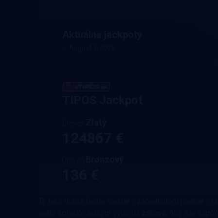
Aktuálne jackpoty
August 7, 2026
TIPOS Jackpot
Zlatý
Úroveň
124867 €
Bronzový
Úroveň
136 €
Ej, taká dobrá fiesta niekde v zapadnutom pueble v M
jedlo a predovšetkým výborná zábava. Aby ste aspoň 