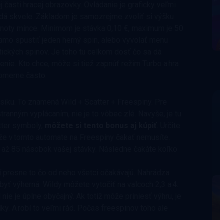
časti hracej obrazovky. Ovládanie je graficky veľmi
adá skvele. Základom je samozrejme zvoliť si výšku
dnoty mince. Minimom je stávka 0,10 €, maximum je 50
amo spustiť jeden herný spin, alebo vyvolať menu
tických spinov. Je toho tu celkom dosť čo sa dá
enie. Kto chce, môže si tiež zapnúť režim Turbo a hra
pomerne často.
asiku. To znamená Wild + Scatter + Freespiny. Pre
tranným vyplácaním, nie je to vôbec zlé. Navyše, je tu
tter symboly,
môžete si tento bonus aj kúpiť
. Určite
e, že v tomto automate na Freespiny čakať nemusíte.
, až 85 násobok vašej stávky. Následne čakáte koľko
í presne to čo od neho všetci očakávajú. Nahrádza
byť výherná. Wildy môžete vytočiť na valcoch 2,3 a 4.
nie je úplne obyčajný. Ak totiž môže priniesť výhru, je
ky. A robí to veľmi rád. Počas freespinov toho ale