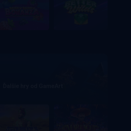
Ďalšie hry od GameArt