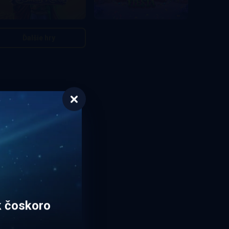
Ďalšie hry
k čoskoro