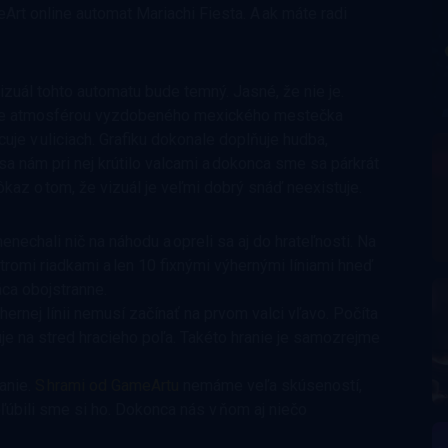
Art online automat Mariachi Fiesta. A ak máte radi
izuál tohto automatu bude temný. Jasné, že nie je.
chne atmosférou vyzdobeného mexického mestečka
cuje v uliciach. Grafiku dokonale doplňuje hudba,
 nám pri nej krútilo valcami a dokonca sme sa párkrát
dôkaz o tom, že vizuál je veľmi dobrý snáď neexistuje.
enechali nič na náhodu a opreli sa aj do hrateľnosti. Na
 tromi riadkami a len 10 fixnými výhernými líniami hneď
áca obojstranne.
rnej línii nemusí začínať na prvom valci vľavo. Počíta
uje na stred hracieho poľa. Takéto hranie je samozrejme
anie.
S hrami od GameArtu
nemáme veľa skúseností,
bľúbili sme si ho. Dokonca nás v ňom aj niečo