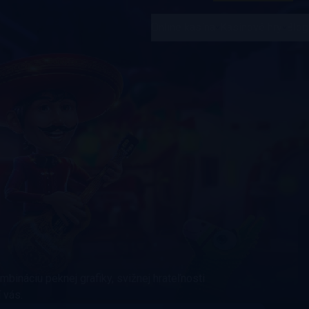
Online kasína
Kasínové hry
Blog
ináciu peknej grafiky, svižnej hrateľnosti
 vás.