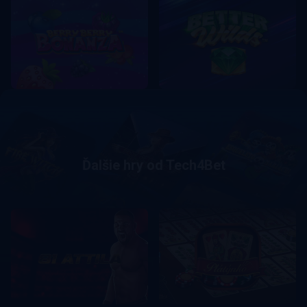
Ďalšie hry od Tech4Bet