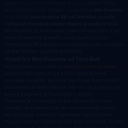
napätie by sa pri nej dalo krájať. A čo je najlepšie? Vďaka
prispôsobeným hrám ako dnes recenzovaná
Mini Roulette
,
resp. jej klon
Mini Roulette VIP od Tech4Bet, si môže
vychutnať klasickú kasínovú zábavu aj moderný hráč.
Mini Roulette je totiž samozrejme ruleta a platia v nej
klasické ruletové pravidlá, no už napohľad sa od
konkurencie líši a prináša nové možnosti, ako sa ruleta
dá hrať. Poďme si ju teda predstaviť.
Vizuál hry Mini Roulette od Tech4bet
Mini Roulette na rozdiel od takej
European Roulette
nepatrí k tým hrám, ktoré by vás dokázali oslniť
okázalým vizuálom. Nemá to zapotreby. Autori zvolili
jednoduchú grafickú šablónu, kde sa v ľavej časti krúti
koleso a napravo je hracie pole + žetóny.
Ovládanie je na spodnej strane obrazovky a treba
povedať, že k dispozícii je len ten najnutnejší základ.
Ale postačuje. Všetko je maximálne zjednodušené.
Naozaj nečakajte žiadne detaily alebo kudrlinky. Všetko