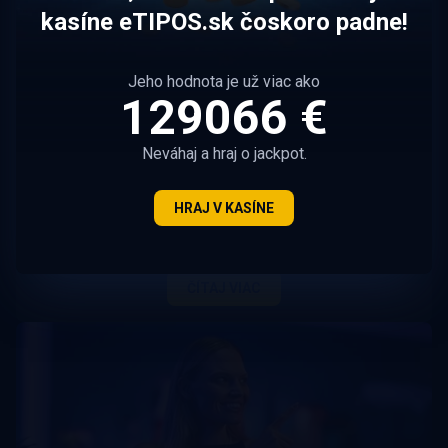
kasíne eTIPOS.sk čoskoro padne!
Jeho hodnota je už viac ako
129066 €
Neváhaj a hraj o jackpot.
Najlepšie crash games v slovenských kasínach
HRAJ V KASÍNE
Objav ktoré Crash Games sa nachádzajú v slovenských
online kasínach, čo ponúkajú a nabehni na ich vlnu.
ČÍTAJ VIAC