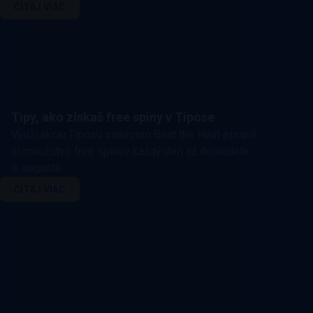
ecasino.etipos.sk.
ČÍTAJ VIAC
Tipy, ako získaš free spiny v Tipose
Využi akciu Tiposu s názvom Beat the Heat a pripíš
si množstvo free spinov každý deň až do nedele
9. augusta.
ČÍTAJ VIAC