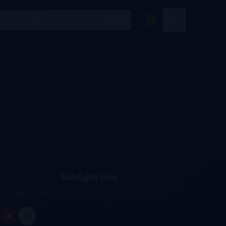
 o hraní
Kasína a herne
Slovensky
Sledujte nás
Sociálne siete