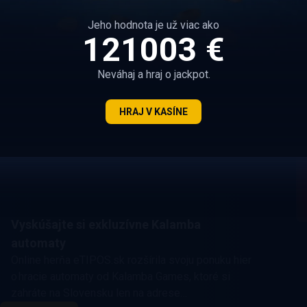
u až do 7 777 €.
Jeho hodnota je už viac ako
s 100 free spinov (0,02 €/spin) bez podmienok.
121003 €
očnení 4x požadovaných vkladoch a
Neváhaj a hraj o jackpot.
HRAJ V KASÍNE
Vyskúšajte si exkluzívne Kalamba
automaty
Online herňa eTIPOS.sk rozšírila svoju ponuku hier
o hracie automaty od Kalamba Games, ktoré si
zahráte na Slovensku len na adrese