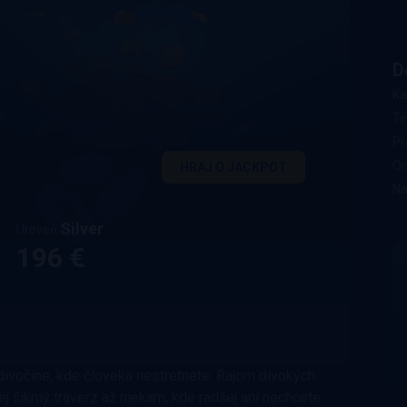
D
Ka
Té
Pr
On
HRAJ O JACKPOT
Na
Silver
Úroveň
196 €
divočine, kde človeka nestretnete. Rajom divokých
hej šikmý traverz až niekam, kde radšej ani nechcete