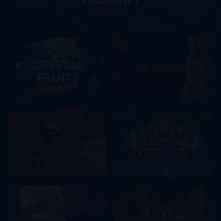
Podobné hry