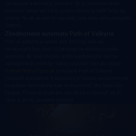
zariskujete a skúsite ju znásobiť. Ak si vyberiete druhú
možnosť čakajú vás karty a vašou úlohou je trafiť farbu tej
vrchnej. No ak sa vám to nepodarí, celá vaša výhra prepadne
Odinovi.
Zhodnotenie automatu Path of Valkyrie
Path of Valkyrie je online slot, ktorý by sme asi
neodporučili tým, ktorí si zakladajú na dobrom vizuále
automatu. Ak však hľadáte rýchly a jednoduchý slot na
odreagovanie, mohli by Valkýry poslúžiť viac ako dobre.
V online herni eTipos.sk
si môžete Path of Valkyrie
vyskúšať aj zadarmo. K dispozícii je časovo neobmedzená
bezplatná demoverzia, kde sa dá pozrieť, ako tento slot
funguje. Potom už bude pre vás ľahšie rozhodnúť sa, či
idete aj do hry za reálne peniaze.