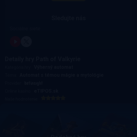
Sledujte nás
Sociálne siete
Detaily hry Path of Valkyrie
Výherný automat
Kategória hry:
Automat s témou mágie a mytológie
Téma:
Provider:
eTIPOS.sk
Online kasíno:
Naše hodnotenie: