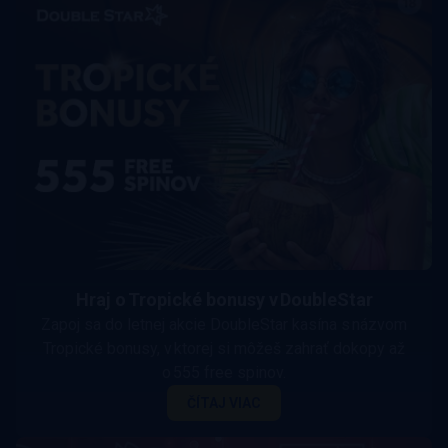
Hraj o Tropické bonusy v DoubleStar
Zapoj sa do letnej akcie DoubleStar kasína s názvom
Tropické bonusy, v ktorej si môžeš zahrať dokopy až
o 555 free spinov.
ČÍTAJ VIAC