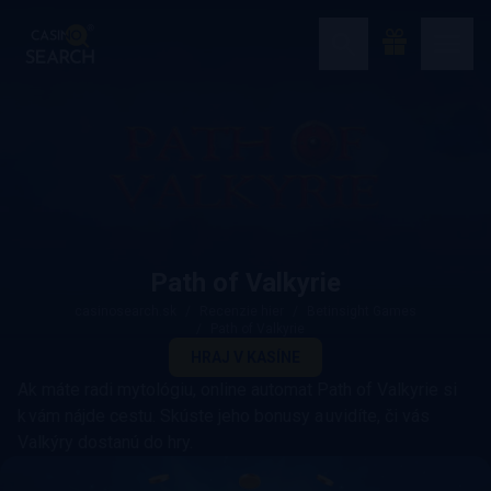
Path of Valkyrie
casinosearch.sk
Recenzie hier
Betinsight Games
Path of Valkyrie
HRAJ V KASÍNE
Ak máte radi mytológiu, online automat Path of Valkyrie si
k vám nájde cestu. Skúste jeho bonusy a uvidíte, či vás
Valkýry dostanú do hry.