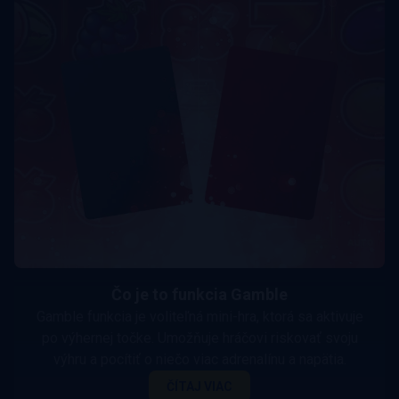
Čo je to funkcia Gamble
Gamble funkcia je voliteľná mini-hra, ktorá sa aktivuje
po výhernej točke. Umožňuje hráčovi riskovať svoju
výhru a pocítiť o niečo viac adrenalínu a napätia.
ČÍTAJ VIAC