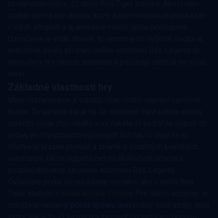
to najmodernejšie, čo dnes Red Tiger ponúka. Akosi nám
chýbal ten cit pre detaily, ktorý autori mnohokrát preukázali
v iných strojoch a aj animácie neboli úplne prvoligové.
Ozvučenie je však skvelé, tu nemáme čo vytknúť, hudba aj
jednotlivé zvuky pri hraní online automatu Ra’s Legend do
atmosféry hry skvele zapadajú a posúvajú zážitok na vyšší
level.
Základné vlastnosti hry
Malé rozčarovanie z vizuálu však rýchlo napraví samotné
hranie. Tu sa totiž nie je na čo sťažovať. Keď pätica valcov
rozkrúti svoje štyri riadky a vy čakáte či sa trafíte aspoň do
jednej zo štyridsiatich výherných línií tak to stojí za to.
Všetko je krásne plynulé a známe z ostatných kvalitných
automatov, takže odpadá čas na akékoľvek učenie a
prispôsobovanie sa online automatu Ra’s Legend.
Ovládacie prvky sú rozložené rovnako, ako v iných Red
Tiger slotoch
v online kasíne Fortuna
. Pre režim autoplay si
dokážete nastaviť počet spinov, maximálny limit straty, limit
výhry, ale aj to, či sa má hra zastaviť po vytočení bonusu.