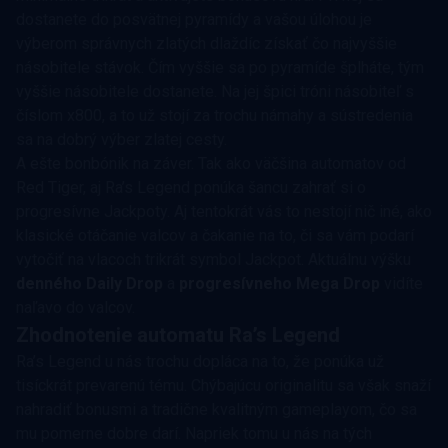
dostanete do posvätnej pyramídy a vašou úlohou je
výberom správnych zlatých dlaždíc získať čo najvyššie
násobitele stávok. Čím vyššie sa po pyramíde šplháte, tým
vyššie násobitele dostanete. Na jej špici tróni násobiteľ s
číslom x800, a to už stojí za trochu námahy a sústredenia
sa na dobrý výber zlatej cesty.
A ešte bonbónik na záver. Tak ako väčšina automatov od
Red Tiger, aj Ra’s Legend ponúka šancu zahrať si o
progresívne Jackpoty. Aj tentokrát vás to nestojí nič iné, ako
klasické otáčanie valcov a čakanie na to, či sa vám podarí
vytočiť na vlacoch trikrát symbol Jackpot. Aktuálnu výšku
denného Daily Drop
a
progresívneho Mega Drop
vidíte
naľavo do valcov.
Zhodnotenie automatu Ra’s Legend
Ra’s Legend u nás trochu dopláca na to, že ponúka už
tisíckrát prevarenú tému. Chýbajúcu originalitu sa však snaží
nahradiť bonusmi a tradične kvalitným gameplayom, čo sa
mu pomerne dobre darí. Napriek tomu u nás na tých