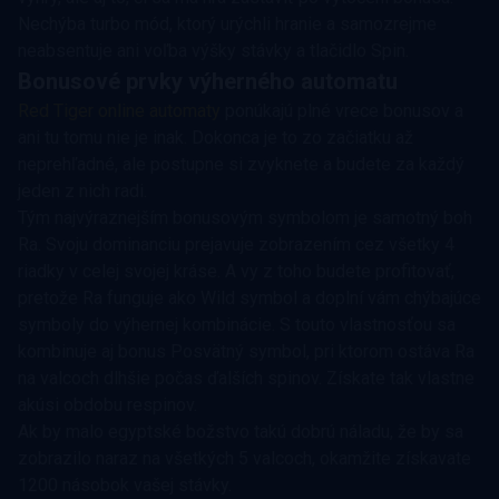
Nechýba turbo mód, ktorý urýchli hranie a samozrejme
neabsentuje ani voľba výšky stávky a tlačidlo Spin.
Bonusové prvky výherného automatu
Red Tiger online automaty
ponúkajú plné vrece bonusov a
ani tu tomu nie je inak. Dokonca je to zo začiatku až
neprehľadné, ale postupne si zvyknete a budete za každý
jeden z nich radi.
Tým najvýraznejším bonusovým symbolom je samotný boh
Ra. Svoju dominanciu prejavuje zobrazením cez všetky 4
riadky v celej svojej kráse. A vy z toho budete profitovať,
pretože Ra funguje ako Wild symbol a doplní vám chýbajúce
symboly do výhernej kombinácie. S touto vlastnosťou sa
kombinuje aj bonus Posvätný symbol, pri ktorom ostáva Ra
na valcoch dlhšie počas ďalších spinov. Získate tak vlastne
akúsi obdobu respinov.
Ak by malo egyptské božstvo takú dobrú náladu, že by sa
zobrazilo naraz na všetkých 5 valcoch, okamžite získavate
1200 násobok vašej stávky.