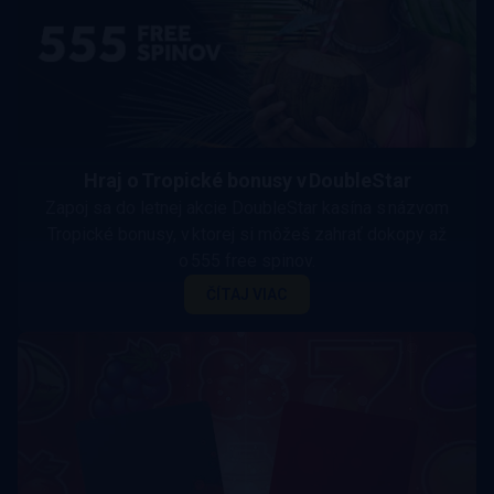
Hraj o Tropické bonusy v DoubleStar
Zapoj sa do letnej akcie DoubleStar kasína s názvom
Tropické bonusy, v ktorej si môžeš zahrať dokopy až
o 555 free spinov.
ČÍTAJ VIAC