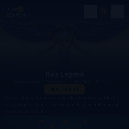
Ra’s Legend
casinosearch.sk
Recenzie hier
Red Tiger
Ra’s Legend
HRAJ V KASÍNE
Online automat Ra’s Legend ponúka chrám boha slnka Ra
plný pokladov. Vyberte sa na cestu do jeho útrob a získajte
maximálny násobiteľ.