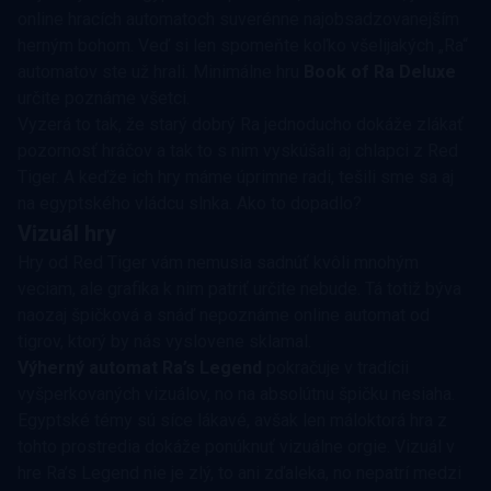
online hracích automatoch suverénne najobsadzovanejším
herným bohom. Veď si len spomeňte koľko všelijakých „Ra“
automatov ste už hrali. Minimálne hru
Book of Ra Deluxe
určite poznáme všetci.
Vyzerá to tak, že starý dobrý Ra jednoducho dokáže zlákať
pozornosť hráčov a tak to s nim vyskúšali aj chlapci z Red
Tiger. A keďže ich hry máme úprimne radi, tešili sme sa aj
na egyptského vládcu slnka. Ako to dopadlo?
Vizuál hry
Hry od Red Tiger vám nemusia sadnúť kvôli mnohým
veciam, ale grafika k nim patriť určite nebude. Tá totiž býva
naozaj špičková a snáď nepoznáme online automat od
tigrov, ktorý by nás vyslovene sklamal.
Výherný automat Ra’s Legend
pokračuje v tradícii
vyšperkovaných vizuálov, no na absolútnu špičku nesiaha.
Egyptské témy sú síce lákavé, avšak len máloktorá hra z
tohto prostredia dokáže ponúknuť vizuálne orgie. Vizuál v
hre Ra’s Legend nie je zlý, to ani zďaleka, no nepatrí medzi