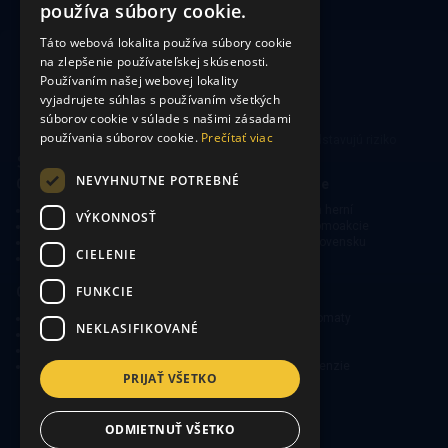
používa súbory cookie.
Táto webová lokalita používa súbory cookie
na zlepšenie používateľskej skúsenosti.
Používaním našej webovej lokality
vyjadrujete súhlas s používaním všetkých
súborov cookie v súlade s našimi zásadami
používania súborov cookie.
Prečítať viac
Hrajte zodpovedne. Hazardné hry predstavujú riziko
vysokých finančných strát.
NEVYHNUTNE POTREBNÉ
CasinoSearch
Kasína a herne
O nás
Mapa kasín a herní
VÝKONNOSŤ
Zodpovedné hranie
Bonusy a promoakcie
Ochrana súkromia
O hraní na Slovensku
CIELENIE
Obmedzená zodpovednosť
FUNKCIE
Online kasína
Kasínové hry
Obľúbené slovenské kasína
Výherné automaty
NEKLASIFIKOVANÉ
Kasínové bonusy
Ruleta
Free spiny v kasínach
Poker
Novinky a špeciálne ponuky
Ako hrať, recenzie
PRIJAŤ VŠETKO
Copyright © 2026
ODMIETNUŤ VŠETKO