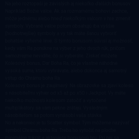
Na jeho roztopaši je závislých aj niekoľko ďalších bonusov.
Napríklad Božie valce. Ak sa rozmarnému bohovi zachce,
môže jednému alebo hneď niekoľkým valcom v hre zmeniť
symboly. Vybrané valce potom obsahujú iba vyššie
(hodnotnejšie) symboly a vy tak máte šancu vytvoriť
bohatšie výherné línie. S týmto bonusom súvisí aj možnosť,
kedy vám Ra ponúkne na výber z jeho dvoch rúk, pričom
samozrejme nevidíte, čo si vyberáte. Získať môžete
Kolesový bonus, Dar Boha Ra, čo je vlastne náhodne
vysoká suma, ktorú vyhrávate, alebo dokonca aj samotný
vstup do Chrámu boha Ra.
Kolesový bonus je zaujímavý. Na obrazovke sa zjaví koleso
s násobiteľmi výhier od x5 až po x50 i Jackpot. Vy máte
niekoľko možností kolesom zatočiť a vytočené
multiplikátory sa vám pekne zrátajú. Výsledným
násobiteľom sa potom vynásobí vaša stávka.
No a nakoniec je tu Scatter symbol. Tým môžeme nazývať
symbol Chrámu boha Ra. Treba ho vytočiť na ploche
minimálne trikrát a aktivujete bonusovú hru. Pri nej sa