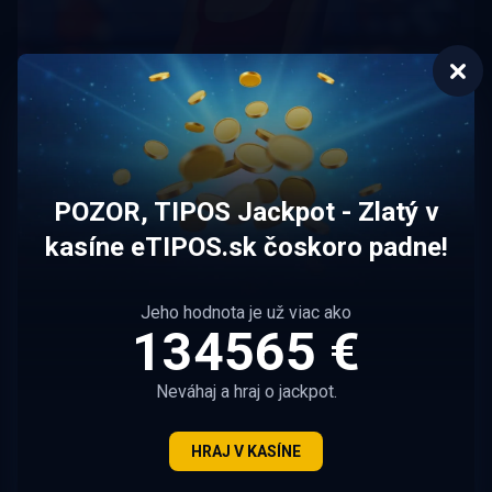
Tipy, ako získaš free spiny v Tipose
Využi akciu Tiposu s názvom Beat the Heat a pripíš si
POZOR, TIPOS Jackpot - Zlatý v
množstvo free spinov každý deň až do nedele 9.
kasíne eTIPOS.sk čoskoro padne!
augusta.
ČÍTAJ VIAC
Jeho hodnota je už viac ako
134565 €
Neváhaj a hraj o jackpot.
HRAJ V KASÍNE