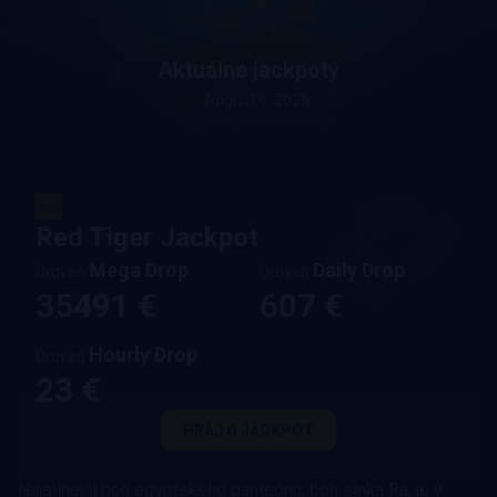
Aktuálne jackpoty
August 9, 2026
Red Tiger Jackpot
Mega Drop
Daily Drop
Úroveň
Úroveň
35491 €
607 €
Hourly Drop
Úroveň
23 €
HRAJ O JACKPOT
Najsilnejší boh egyptského panteónu, boh slnka Ra, je v