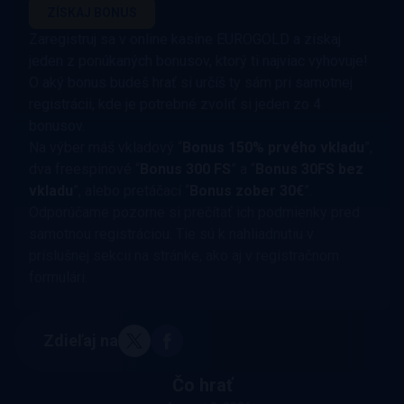
ZÍSKAJ BONUS
Zaregistruj sa v online kasíne EUROGOLD a získaj
jeden z ponúkaných bonusov, ktorý ti najviac vyhovuje!
O aký bonus budeš hrať si určíš ty sám pri samotnej
registrácii, kde je potrebné zvoliť si jeden zo 4
bonusov.
Na výber máš vkladový “
Bonus 150% prvého vkladu
”,
dva freespinové “
Bonus 300 FS
” a “
Bonus 30FS bez
vkladu
”, alebo pretáčací “
Bonus zober 30€
”.
Odporúčame pozorne si prečítať ich podmienky pred
samotnou registráciou. Tie sú k nahliadnutiu v
príslušnej sekcii na stránke, ako aj v registračnom
formulári.
Zdieľaj na
Čo hrať