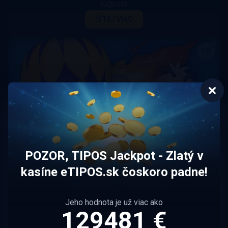
augusta.
ČÍTAJ VIAC
POZOR, TIPOS Jackpot - Zlatý v
kasíne eTIPOS.sk čoskoro padne!
Najlepšie crash games v slovenských kasínach
Jeho hodnota je už viac ako
129481 €
Objav ktoré Crash Games sa nachádzajú v slovenských
online kasínach, čo ponúkajú a nabehni na ich vlnu.