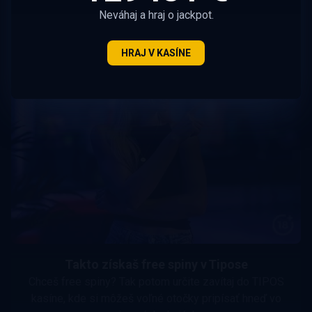
Neváhaj a hraj o jackpot.
ČÍTAJ VIAC
HRAJ V KASÍNE
Takto získaš free spiny v Tipose
Chceš free spiny? Tak potom určite zavítaj do TIPOS
kasíne, kde si môžeš voľné otočky pripísať hneď vo