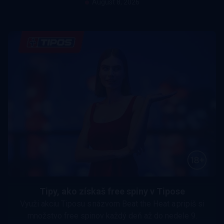
August 8, 2026
Tipy, ako získaš free spiny v Tipose
Využi akciu Tiposu s názvom Beat the Heat a pripíš si
množstvo free spinov každý deň až do nedele 9.