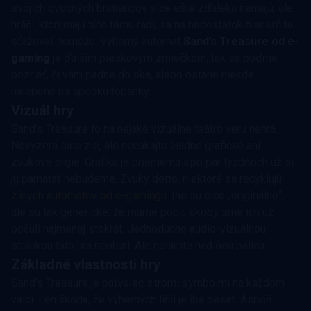
svojich ovocných bratrancov síce ešte zďaleka nemajú, ale
hráči, ktorí majú túto tému radi, sa na nedostatok hier určite
sťažovať nemôžu. Výherný automat
Sand’s Treasure od e-
gaming
je ďalším pieskovým zrniečkom, tak sa poďme
pozrieť, či vám padne do oka, alebo ostane niekde
nalepené na spodku topánky.
Vizuál hry
Sand’s Treasure to na nejaké vizuálne teátro veru nehrá.
Nevyzerá síce zle, ale nečakajte žiadne grafické ani
zvukové orgie. Grafika je priemerná a po pár týždňoch už si
ju pamätať nebudeme. Zvuky detto, niektoré sa recyklujú
z iných automatov od e-gamingu
. Iné sú síce „originálne“,
ale sú tak generické, že máme pocit, akoby sme ich už
počuli najmenej stokrát. Jednoducho audio-vizuálnou
stránkou táto hra neohúri. Ale nelámte nad ňou palicu.
Základné vlastnosti hry
Sand’s Treasure je päťvalec s tromi symbolmi na každom
valci. Len škoda, že výherných línií je iba desať. Aspoň