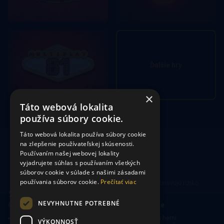
Ďalšie hry
×
Táto webová lokalita
používa súbory cookie.
Táto webová lokalita používa súbory cookie
na zlepšenie používateľskej skúsenosti.
Používaním našej webovej lokality
vyjadrujete súhlas s používaním všetkých
súborov cookie v súlade s našimi zásadami
používania súborov cookie.
Prečítať viac
Hrajte zodpovedne. Hazardné hry predstavujú riziko
vysokých finančných strát.
NEVYHNUTNE POTREBNÉ
CasinoSearch
Kasína a herne
O nás
Mapa kasín a herní
VÝKONNOSŤ