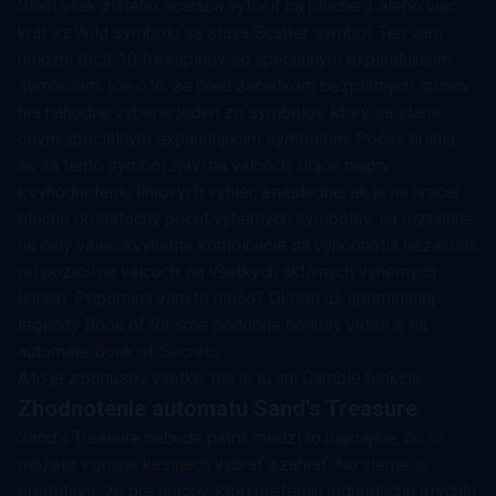
Stačí však zlatého scaraba vytočiť na ploche 3 alebo viac
krát a z Wild symbolu sa stáva Scatter symbol. Ten vám
umožní točiť 10 freespinov so špeciálnym expandujúcim
symbolom. Ide o to, že pred začiatkom bezplatných spinov
hra náhodne vyberie jeden zo symbolov, ktorý sa stane
oným špeciálnym expandujúcim symbolom. Počas hrania,
ak sa tento symbol zjaví na valcoch, dôjde najprv
k vyhodnoteniu líniových výhier, a následne, ak je na hracej
ploche dostatočný počet výherných symbolov, sa roztiahne
na celý valec a výherné kombinácie sa vyhodnotia nezávisle
od pozícií na valcoch, na všetkých aktívnych výherných
líniách. Pripomína vám to niečo? Okrem už spomínanéj
legendy Book of Ra sme podobné bonusy videli aj na
automate
Book of Secrets
.
A to je z bonusov všetko, nie je tu ani Gamble funkcia.
Zhodnotenie automatu Sand’s Treasure
Sand’s Treasure nebude patriť medzi to najkrajšie, čo si
môžete
v online kasínach
vybrať a zahrať. No vieme si
predstaviť, že pre hráčov, ktorí preferujú jednoduchú a rýchlu