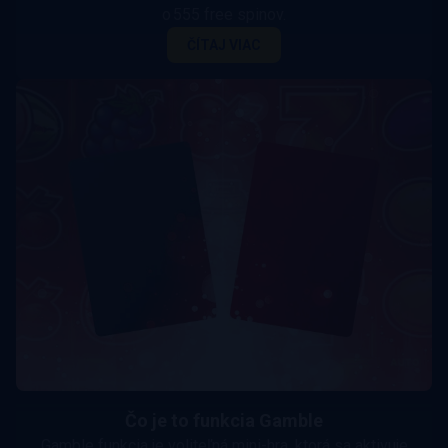
o 555 free spinov.
ČÍTAJ VIAC
Čo je to funkcia Gamble
Gamble funkcia je voliteľná mini-hra, ktorá sa aktivuje