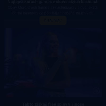
Najlepšie crash games v slovenských kasínach
Objav ktoré Crash Games sa nachádzajú v slovenských
online kasínach, čo ponúkajú a nabehni na ich vlnu.
ČÍTAJ VIAC
Takto získaš free spiny v Tipose