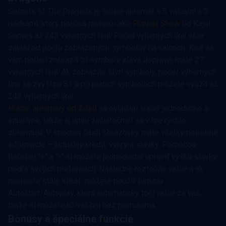
Secrets of The Dragons je online automat s 5 valcami a 3
riadkami, ktorý ponúka rovnako ako
Puppet Show
od Kajot
Games až 243 výherných línií. Počet výherných línií však
závisí od počtu zobrazených symbolov na valcoch. Keď sa
vám podarí zobraziť tri symboly zľava doprava, máte 27
výherných línií. Ak zobrazíte štyri symboly, počet výherných
línií sa zvýši na 81 a pri piatich symboloch môžete využiť až
243 výherných línií.
Hracie automaty od Adell
sa ovládajú super jednoducho a
intuitívne, takže aj úplní začiatočníci sa v hre rýchlo
zorientujú. V spodnej časti obrazovky máte všetky potrebné
informácie – aktuálny kredit, výhry a stávky. Pomocou
tlačidiel "+" a "-" si môžete jednoducho upraviť výšku stávky
podľa svojich preferencií. Následne roztočíte valce a ak
nechcete stále klikať, môžete použiť funkciu
Autoštart/Autoplay, ktorá automaticky točí valce za vás,
takže si môžete užívať hru bez prerušenia.
Bonusy a špeciálne funkcie