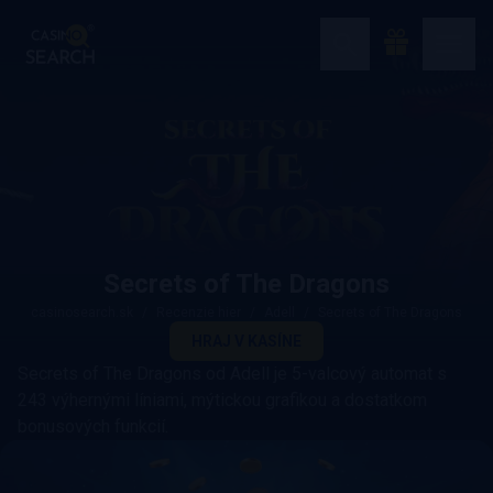
Secrets of The Dragons
casinosearch.sk
Recenzie hier
Adell
Secrets of The Dragons
HRAJ V KASÍNE
Secrets of The Dragons od Adell je 5-valcový automat s
243 výhernými líniami, mýtickou grafikou a dostatkom
bonusových funkcií.