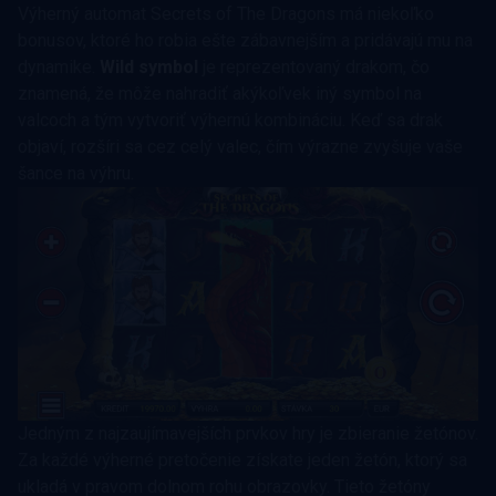
Výherný automat Secrets of The Dragons má niekoľko
bonusov, ktoré ho robia ešte zábavnejším a pridávajú mu na
dynamike.
Wild symbol
je reprezentovaný drakom, čo
znamená, že môže nahradiť akýkoľvek iný symbol na
valcoch a tým vytvoriť výhernú kombináciu. Keď sa drak
objaví, rozšíri sa cez celý valec, čím výrazne zvyšuje vaše
šance na výhru.
Jedným z najzaujímavejších prvkov hry je zbieranie žetónov.
Za každé výherné pretočenie získate jeden žetón, ktorý sa
ukladá v pravom dolnom rohu obrazovky. Tieto žetóny