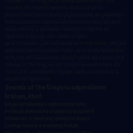
Secrets of The Dragons je skvelý online automat pre
každého, kto hľadá kombináciu dobrodružstva a
jednoduchého hrania. Grafika je jednoduchá, ale príjemná, a
hudba dodáva hre správnu atmosféru bez toho, aby bola
rušivá. Bonusy a špeciálne funkcie pridávajú hre na
dynamike a zvyšujú vaše šance na výhru.
Ak si chcete hru vyskúšať, navštívte
TIPOS kasíno
, kde je k
dispozícii demoverzia bez rizika. Je to ideálna príležitosť
na to, aby ste si otestovali všetky funkcie hry a zistili, či je
Secrets of The Dragons tým pravým automatom pre vás.
Takže na čo ešte čakáte? Vydajte sa do sveta drakov a
odhaľte ich tajomstvá!
Secrets of The Dragons odporúčame
hráčom, ktorí:
Milujú mytologické a dobrodružné témy.
Preferujú jednoduchú a intuitívnu hrateľnosť.
Hľadajú hry s viacerými výhernými líniami.
Oceňujú bonusy a špeciálne funkcie.
Majú radi hry s jemnou a nerušivou hudbou.