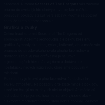
nepamäti. Automat
Secrets of The Dragons
vás zavedie
priamo do sveta týchto ohnivých tvorov, kde môžete
objavovať poklady a zažiť veľa zábavy. Poďme sa pozrieť
na to, čo tento automat ponúka.
Grafika a zvuky
Online hrací automat Secrets of The Dragons od
spoločnosti Adell má jednoduchú, ale peknú kreslenú
grafiku. Symboly ako draci, rytieri, kráľovné, vlci a meče vás
prenesú do stredovekého sveta plného tajomstiev a
dobrodružstva. Aj keď grafika nie je na úrovni
najmodernejších hier, má svoj šarm a dodáva hre
nostalgický nádych rozprávok, ktoré sme počúvali v
mladosti.
Pozadie hry je tmavé a plné tajomstva, čo dodáva hre
skvelú atmosféru. Na pozadí vidíte zlaté mince a poklady,
ktoré len čakajú na to, aby ich niekto objavil. Animácie sú
jednoduché a príjemné, hoci nie sú také výrazné ako v
niektorých moderných hrách, stále dobre dopĺňajú celkový