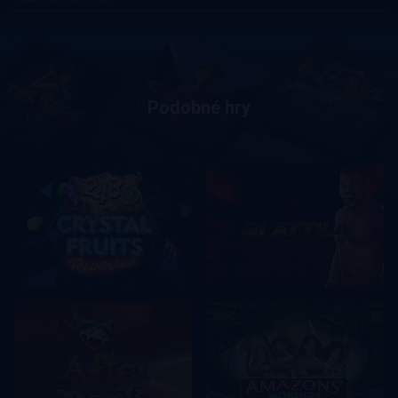
Podobné hry