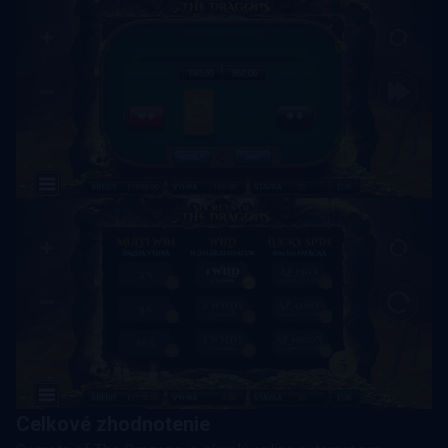
Celkové zhodnotenie