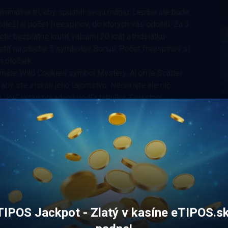
nimálne tri, aby spustili svoju mágiu. Lepšie ale bude,
záleží aj počet freespinov, do ktorých vás odošlú. Za 3
te bezplatne krútiť valcami 20 krát a tridsiatku
ietiť na ploche 5 symbolov Bonus. Počet freespinov si
 otočiek.
omate Wild Cookies symbol Mystery. Aj on je Scatter
 aby ste získali jeho tajomstvo. Nečakajte ale nič
len“ výhru priradenú podľa tabuľky. Z vlastnej
e poriadne potešiť.
ho točenia hrozí cukrovka. Vy si ale online slot Wild
mi aj dobrým pomerom hrateľnosti a výhier. Budete sa
OS kasíno
a k dispozícii je aj jeho bezplatná
IPOS Jackpot - Zlatý v kasíne eTIPOS.s