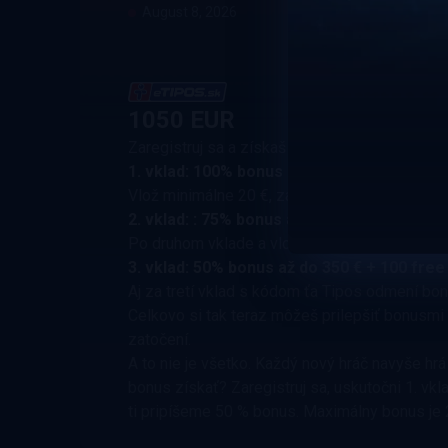
August 8, 2026
1050 EUR
Zaregistruj sa a získaš bonusový uvítací balíč
1. vklad: 100% bonus až do 350 € + 130 fre
Vlož minimálne 20 €, zadaj kód TIPOS01 a Tipo
2. vklad: : 75% bonus až do 350 € + 50 free
Po druhom vklade a vložení kódu môžeš získa
3. vklad: 50% bonus až do 350 € + 100 free
Aj za tretí vklad s kódom ťa Tipos odmení bo
Celkovo si tak teraz môžeš prilepšiť bonusmi
zatočení.
A to nie je všetko. Každý nový hráč navyše h
bonus získať? Zaregistruj sa, uskutočni 1. vk
ti pripíšeme 50 % bonus. Maximálny bonus je 20