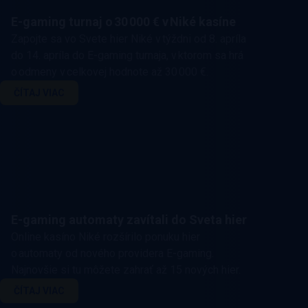
E-gaming turnaj o 30 000 € v Niké kasíne
Zapojte sa vo Svete hier Niké v týždni od 8. apríla
do 14. apríla do E-gaming turnaja, v ktorom sa hrá
o odmeny v celkovej hodnote až 30 000 €.
ČÍTAJ VIAC
E-gaming automaty zavítali do Sveta hier
Online kasíno Niké rozšírilo ponuku hier
o automaty od nového providera E-gaming.
Najnovšie si tu môžete zahrať až 15 nových hier.
ČÍTAJ VIAC