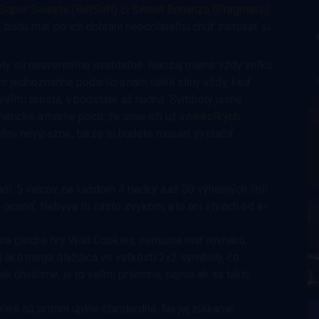
Super Sweets (BetSoft)
či
Sweet Bonanza (Pragmatic)
ia, budú mať po ich dohraní neodolateľnú chuť zamlsať si.
y sú neuveriteľne uveriteľné. Naozaj máme vždy veľkú
om jednoznačne podarilo a nám tiekli sliny vždy, keď
 veľmi prostá, v podstate až nudná. Symboly jasne
generické a máme pocit, že sme ich už
v niekoľkých
eľmi nevýrazne, takže si budete musieť vystačiť
. 5 valcov, na každom 4 riadky a až 50 výherných línií.
o oceniť. Nebýva to často zvykom, a to ani v hrách od e-
ú na ploche hry Wild Cookies, nemusia mať rovnakú
 ako mega dlaždica vo veľkosti 2x2 symboly, čo
k chválime, je to veľmi príjemné, najmä ak sa takto
es sú pritom úplne štandardné. Na jej získanie