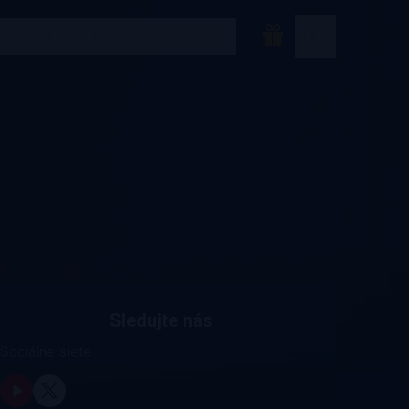
 o hraní
Kasína a herne
Slovensky
Sledujte nás
Sociálne siete