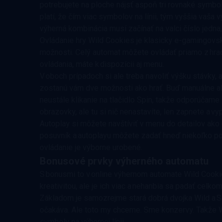
potrebujete na ploche nájsť aspoň tri rovnaké symboly
platí, že čím viac symbolov na línii, tým vyššia vaša
výherná kombinácia musí začínať na valci číslo jedna
Ovládanie hry Wild Cookies je klasicky e-gamingov
možnosti. Celý automat môžete ovládať priamo z hrac
ovládania, máte k dispozícii aj menu.
V oboch prípadoch si ale treba navoliť výšku stávky, a
zostanú vám dve možnosti ako hrať. Buď manuálne al
neustále klikanie na tlačidlo Spin, takže odporúčame 
obrazovky, ale tu si nič nenastavíte, len zapnete a vy
Autoplay si môžete navštíviť v menu do detailov ako
posuvník a autoplayu môžete zadať hneď niekoľko pod
ovládanie je výborne urobené.
Bonusové prvky výherného automatu
S bonusmi to v online výhernom automate Wild Cookie
kreativitou, ale je ich viac a nehanbia sa padať celkom
Základom je samozrejme stará dobrá dvojka Wild a Sc
očakáva. Ale toto my chceme. Sme konzervy. Takže Wi
symboly na výhernej línii.