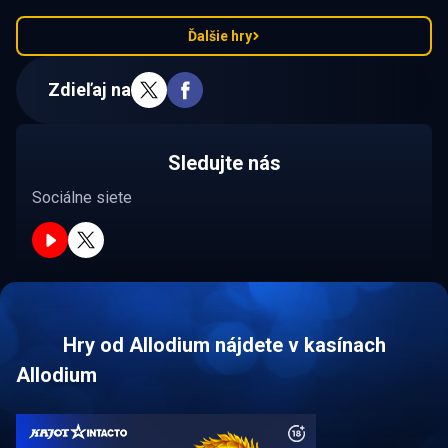
Ďalšie hry
Zdieľaj na
Sledujte nás
Sociálne siete
Hry od Allodium nájdete v kasínach
Allodium