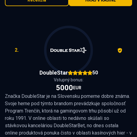
Recenzia
HRAJ V KASÍNE
HRAJ V KASÍNE
2.
DoubleStar
50
Vstupný bonus:
5000
EUR
Značka DoubleStar je na Slovensku pomerne dobre známa.
Svoje herne pod týmto brandom prevádzkuje spoločnosť
Program Trenčín, ktorá na gamingovom trhu pôsobí už od
roku 1991. V online oblasti to nedávno skúšali so
stávkovou kanceláriou DoubleStarBet, no dnes ostala
online produktová ponuka čisto v oblasti kasínových hier - v