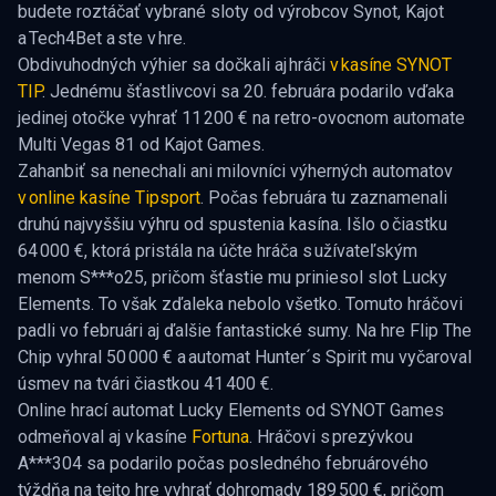
budete roztáčať vybrané sloty od výrobcov Synot, Kajot
a Tech4Bet a ste v hre.
Obdivuhodných výhier sa dočkali aj hráči
v kasíne SYNOT
TIP
. Jednému šťastlivcovi sa 20. februára podarilo vďaka
jedinej otočke vyhrať 11 200 € na retro-ovocnom automate
Multi Vegas 81 od Kajot Games.
Zahanbiť sa nenechali ani milovníci výherných automatov
v online kasíne Tipsport
. Počas februára tu zaznamenali
druhú najvyššiu výhru od spustenia kasína. Išlo o čiastku
64 000 €, ktorá pristála na účte hráča s užívateľským
menom S***o25, pričom šťastie mu priniesol slot Lucky
Elements. To však zďaleka nebolo všetko. Tomuto hráčovi
padli vo februári aj ďalšie fantastické sumy. Na hre Flip The
Chip vyhral 50 000 € a automat Hunter´s Spirit mu vyčaroval
úsmev na tvári čiastkou 41 400 €.
Online hrací automat Lucky Elements od SYNOT Games
odmeňoval aj v kasíne
Fortuna
. Hráčovi s prezývkou
A***304 sa podarilo počas posledného februárového
týždňa na tejto hre vyhrať dohromady 189 500 €, pričom