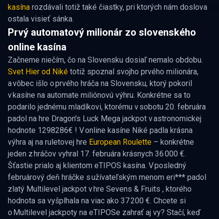
kasína
rozdávali totiž také čiastky, pri ktorých nám doslova
ostala visieť sánka.
Prvý automatový milionár zo slovenského
online kasína
Začneme niečím, čo na Slovensku dosiaľ nemalo obdobu.
Svet Hier od Niké
totiž spoznal svojho prvého milionára,
a vôbec išlo o prvého hráča na Slovensku, ktorý pokoril
v kasíne na automate miliónovú výhru. Konkrétne sa to
podarilo jednému mladíkovi, ktorému v sobotu 20. februára
padol na hre Dragon's Luck Mega jackpot v astronomickej
hodnote 1298286€ ! V online kasíne Niké padla krásna
výhra aj na ruletovej hre
European Roulette
– konkrétne
jeden z hráčov vyhral 17. februára krásnych 36 000 €.
Šťastie prialo aj klientom eTIPOS kasína. V posledný
februárový deň hráčke s užívateľským menom eri*** padol
zlatý Multilevel jackpot v hre Sevens & Fruits , ktorého
hodnota sa vyšplhala na viac ako 37 200 €. Chcete si
o Multilevel jackpoty na eTIPOSe zahrať aj vy? Stačí, keď