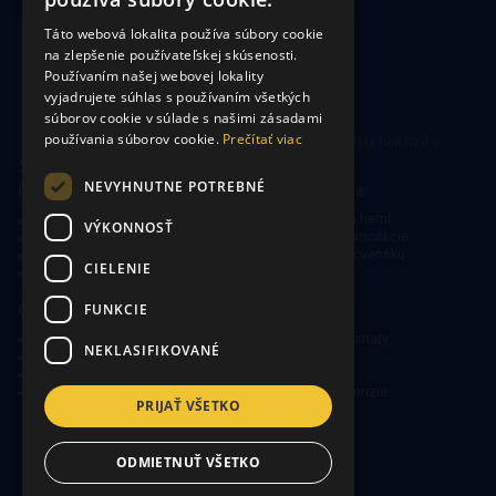
Táto webová lokalita používa súbory cookie
na zlepšenie používateľskej skúsenosti.
Používaním našej webovej lokality
vyjadrujete súhlas s používaním všetkých
súborov cookie v súlade s našimi zásadami
používania súborov cookie.
Prečítať viac
Hrajte zodpovedne. Hazardné hry predstavujú riziko
vysokých finančných strát.
NEVYHNUTNE POTREBNÉ
CasinoSearch
Kasína a herne
O nás
Mapa kasín a herní
VÝKONNOSŤ
Zodpovedné hranie
Bonusy a promoakcie
Ochrana súkromia
O hraní na Slovensku
CIELENIE
Obmedzená zodpovednosť
FUNKCIE
Online kasína
Kasínové hry
Obľúbené slovenské kasína
Výherné automaty
NEKLASIFIKOVANÉ
Kasínové bonusy
Ruleta
Free spiny v kasínach
Poker
Novinky a špeciálne ponuky
Ako hrať, recenzie
PRIJAŤ VŠETKO
Copyright © 2026
ODMIETNUŤ VŠETKO