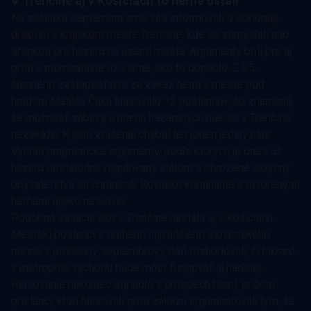
V Trenčíne aj v Košiciach to herne ustáli
Na začiatku septembra sme vás informovali
o odbornej
diskusii v krajskom meste Trenčíne
, kde sa zamýšľali nad
stopkou pre hazard na území mesta. Argumenty boli pre aj
proti a momentálne už vieme, ako to dopadlo. Z 25-
členného zastupiteľstva za zákaz herní v meste pod
hradom Matúša Čáka hlasovalo 12 poslancov, čo znamená,
že možnosť zábavy a hrania hazardných hier sa v Trenčíne
nezakáže. K jeho zrušeniu chýbal len jeden jediný hlas.
Vyhrali pragmatické argumenty, podľa ktorých je dnes už
hazard dostatočne regulovaný štátom a ohrozené skupiny
obyvateľstva sú chránené. Rovnako kriminalita s otvorenými
herňami nijako nesúvisí.
Podobná situácia ako v Trenčíne nastala aj v Košiciach.
Mestskí poslanci z druhého najväčšieho slovenského
mesta v posledný septembrový deň rozhodovali, či hazard
v metropole východu bude môcť fungovať aj naďalej.
Hlasovanie nakoniec dopadlo v prospech herní, pričom
poslanci, ktorí hlasovali proti zákazu argumentovali tým, že