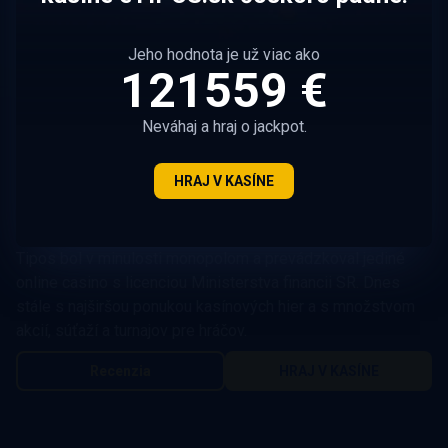
Jeho hodnota je už viac ako
121559 €
1.
Neváhaj a hraj o jackpot.
eTIPOS.sk
50
HRAJ V KASÍNE
Vstupný bonus:
1050
EUR
Tipos bol v minulosti monopolom a prevádzkoval jediné
online casino s licenciou Ministerstva financii SR. Dnes
stále s najširšou ponukou kasínových hier a s množstvom
akcií, súťaží a turnajov pre hráčov.
Recenzia
HRAJ V KASÍNE