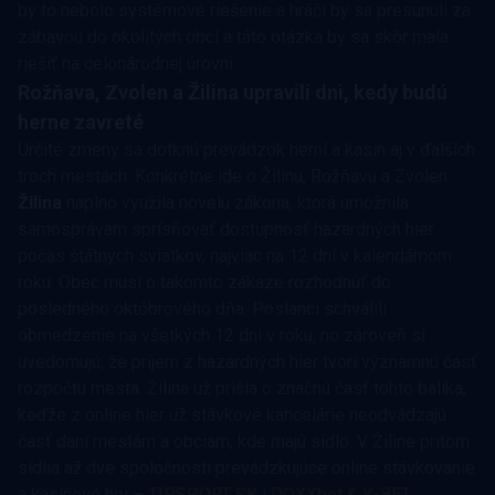
by to nebolo systémové riešenie a hráči by sa presunuli za
zábavou do okolitých obcí a táto otázka by sa skôr mala
riešiť na celonárodnej úrovni.
Rožňava, Zvolen a Žilina upravili dni, kedy budú
herne zavreté
Určité zmeny sa dotknú prevádzok herní a kasín aj v ďalších
troch mestách. Konkrétne ide o Žilinu, Rožňavu a Zvolen.
Žilina
naplno využila novelu zákona, ktorá umožnila
samosprávam sprísňovať dostupnosť hazardných hier
počas štátnych sviatkov, najviac na 12 dní v kalendárnom
roku. Obec musí o takomto zákaze rozhodnúť do
posledného októbrového dňa. Poslanci schválili
obmedzenie na všetkých 12 dni v roku, no zároveň si
uvedomujú, že príjem z hazardných hier tvorí významnú časť
rozpočtu mesta. Žilina už prišla o značnú časť tohto balíka,
keďže z online hier už stávkové kancelárie neodvádzajú
časť daní mestám a obciam, kde majú sídlo. V Žiline pritom
sídlia až dve spoločnosti prevádzkujúce online stávkovanie
a kasínové hry –
TIPSPORT SK
i
DOXXbet & K-BET
.