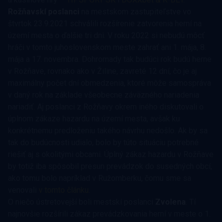
Rožňavskí poslanci
na mestskom zastupiteľstve vo
štvrtok 23.9.2021 schválili rozšírenie zatvorenia herní na
území mesta o ďalšie tri dni. V roku 2022 si nebudú môcť
hráči v tomto juhoslovenskom meste zahrať ani 1. mája, 8.
mája a 17. novembra. Dohromady tak budúci rok budú herne
v Rožňave, rovnako ako v Žiline, zavreté 12 dní, čo je aj
maximálny počet dní obmedzenia, ktoré môže samospráva
v daný rok na základe všeobecne záväzného nariadenia
nariadiť. Aj poslanci z Rožňavy okrem iného diskutovali o
úplnom zákaze hazardu na území mesta, avšak ku
konkrétnemu predloženiu takého návrhu nedošlo. Ak by sa
tak do budúcnosti udialo, bolo by túto situáciu potrebné
riešiť aj s okolitými obcami. Úplný zákaz hazardu v Rožňave
by totiž iba spôsobil presun prevádzok do susedných obcí,
ako tomu bolo napríklad v Ružomberku, čomu sme sa
venovali
v tomto článku
.
O niečo ústretovejší boli mestskí poslanci
Zvolena
. Tí
najnovšie rozšírili zákaz prevádzkovania herní v meste o 1.