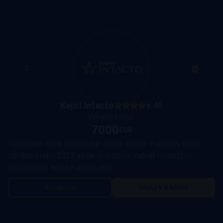
3.
Kajot Intacto
45
Vstupný bonus:
7000
EUR
Spoznajte nové slovenské online kasíno Kajotwin, ktoré
vzniklo v roku 2023 a kde si môžete zahrať množstvo
obľúbených hracích automatov.
Recenzia
HRAJ V KASÍNE