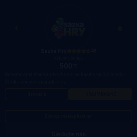
4.
Sazka Hry
45
Vstupný bonus:
500
FS
Ronomovaná značka otvorila online kasíno na Slovensku.
Štedré bonusy a parádne hry.
Recenzia
HRAJ V KASÍNE
Zobraziť všetky kasína
Sledujte nás