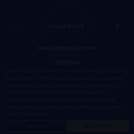
2.
DoubleStar
50
Vstupný bonus:
5000
EUR
Značka DoubleStar je na Slovensku pomerne dobre známa.
Svoje herne pod týmto brandom prevádzkuje spoločnosť
Program Trenčín, ktorá na gamingovom trhu pôsobí už od
roku 1991. V online oblasti to nedávno skúšali so
stávkovou kanceláriou DoubleStarBet, no dnes ostala
online produktová ponuka čisto v oblasti kasínových hier - v
novom online kasíne.
Recenzia
HRAJ V KASÍNE