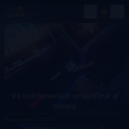
V ktorých mestách sa bude hrať aj
naďalej
casinosearch.sk
Články
V ktorých mestách sa bude hrať aj naďalej
Aktualizované: 2.10.2021