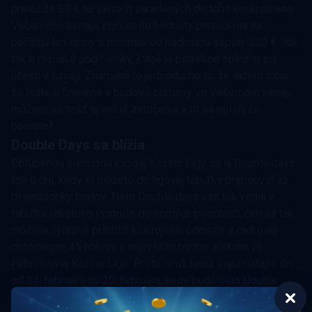
pretočíte 30 € na slotoch zaradených do toho konkrétneho
Večerného turnaja, pričom do hodnoty pretočenia sa
počítajú len spiny s minimálnou hodnotou aspoň 0,30 €. Ide
tak o rovnaké podmienky, ktoré je potrebné splniť aj pri
účasti v turnaji. Znamená to jednoducho to, že okrem toho,
že hráte o finančné a bodové odmeny vo Večernom turnaji,
môžete sa tešiť aj voľné zatočenia a to sa oplatí, čo
poviete?
Double Days sa blížia
Obľúbenou súčasťou každej Kasíno Ligy sú aj Double days.
Ide o dni, kedy si môžete do ligovej tabuľky pripisovať až
dvojnásobky bodov. Tieto Double days vás tak vedia v
tabuľke raketovo vystreliť do horných poschodí, čím sa tak
môžete výrazne priblížiť k ukrojeniu odmeny z celkovej
dotácie pre 45 hráčov s najvyšším bodov ziskom vo
Februárovej Kasíno Lige. Preto si už teraz zapamätajte dni
od 14. februára do 20. februára, kedy budú tieto Double
Days k dispozícii.