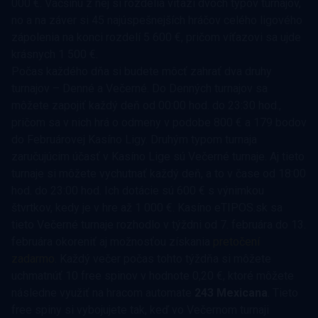
000 €. Väčšinu z nej si rozdelia víťazi dvoch typov turnajov,
no a na záver si 45 najúspešnejších hráčov celého ligového
zápolenia na konci rozdelí 5 600 €, pričom víťazovi sa ujde
krásnych 1 500 €.
Počas každého dňa si budete môcť zahrať dva druhy
turnajov – Denné a Večerné. Do Denných turnajov sa
môžete zapojiť každý deň od 00:00 hod. do 23:30 hod.,
pričom sa v nich hrá o odmeny v podobe 800 € a 179 bodov
do Februárovej Kasíno Ligy. Druhým typom turnaja
zaručujúcim účasť v Kasíno Lige sú Večerné turnaje. Aj tieto
turnaje si môžete vychutnať každý deň, a to v čase od 18:00
hod. do 23:00 hod. Ich dotácie sú 600 € s výnimkou
štvrtkov, kedy je v hre až 1 000 €. Kasíno eTIPOS.sk sa
tieto Večerné turnaje rozhodlo v týždni od 7. februára do 13.
februára okoreniť aj možnosťou získania
pretočení
zadarmo
. Každý večer počas tohto týždňa si môžete
uchmatnúť 10 free spinov v hodnote 0,20 €, ktoré môžete
následne využiť na hracom automate
243 Mexicana
. Tieto
free spiny si vybojujete tak, keď vo Večernom turnaji