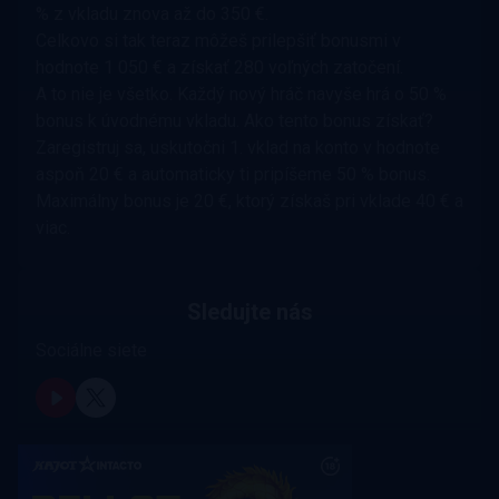
% z vkladu znova až do 350 €.
Celkovo si tak teraz môžeš prilepšiť bonusmi v
hodnote 1 050 € a získať 280 voľných zatočení.
A to nie je všetko. Každý nový hráč navyše hrá o 50 %
bonus k úvodnému vkladu. Ako tento bonus získať?
Zaregistruj sa, uskutočni 1. vklad na konto v hodnote
aspoň 20 € a automaticky ti pripíšeme 50 % bonus.
Maximálny bonus je 20 €, ktorý získaš pri vklade 40 € a
viac.
Sledujte nás
Sociálne siete