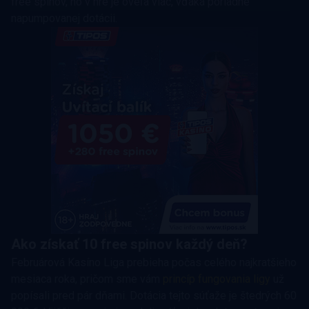
free spinov, no v hre je oveľa viac, vďaka poriadne
napumpovanej dotácii.
Ako získať 10 free spinov každý deň?
Februárová Kasíno Liga prebieha počas celého najkratšieho
mesiaca roka, pričom sme vám
princíp fungovania ligy
už
popísali pred pár dňami. Dotácia tejto súťaže je štedrých 60