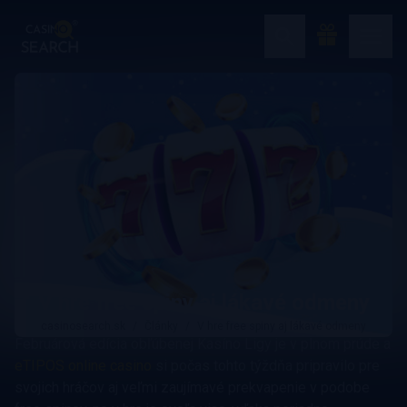
V hre free spiny aj lákavé odmeny
casinosearch.sk
Články
V hre free spiny aj lákavé odmeny
Februárová edícia obľúbenej Kasíno Ligy je v plnom prúde a
eTIPOS online casino
si počas tohto týždňa pripravilo pre
svojich hráčov aj veľmi zaujímavé prekvapenie v podobe