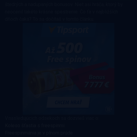
štedrých a nadupaných bonusov. Niet asi hráča, ktorý by
neocenil takéto krásne spestrenie. Čo ťa v najbližších
dňoch čaká? To sa dočítaš v tomto článku.
V nasledujúcich odsekoch sa dozvieš viac o:
Koleso šťastia s freespinmi
Freespinmánia je v plnom prúde