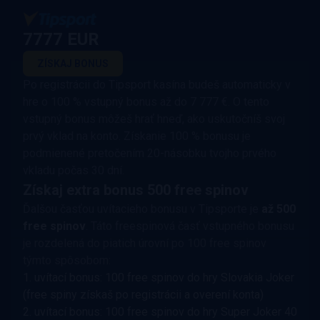
7777 EUR
ZÍSKAJ BONUS
Po registrácii do Tipsport kasína budeš automaticky v
hre o 100 % vstupný bonus až do 7 777 €. O tento
vstupný bonus môžeš hrať hneď, ako uskutočníš svoj
prvý vklad na konto. Získanie 100 % bonusu je
podmienené pretočením 20-násobku tvojho prvého
vkladu počas 30 dní.
Získaj extra bonus 500 free spinov
Ďalšou časťou uvítacieho bonusu v Tipsporte je
až 500
free spinov
. Táto freespinová časť vstupného bonusu
je rozdelená do piatich úrovní po 100 free spinov
týmto spôsobom:
1. uvítací bonus: 100 free spinov do hry Slovakia Joker
(free spiny získaš po registrácii a overení konta)
2. uvítací bonus: 100 free spinov do hry Super Joker 40