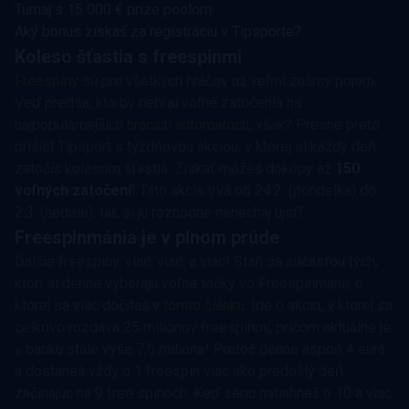
Turnaj s 15 000 € prize poolom
Aký bonus získaš za registráciu v Tipsporte?
Koleso šťastia s freespinmi
Freespiny
sú pre všetkých hráčov už veľmi známy pojem.
Veď predsa, kto by nebral voľné zatočenia na
najpopulárnejších
hracích automatoch
, však? Presne preto
prišiel Tipsport s týždňovou akciou, v ktorej si každý deň
zatočíš kolesom šťastia. Získať môžeš dokopy až
150
voľných zatočení
! Táto akcia trvá od 24.2. (pondelka) do
2.3. (nedele), tak si ju rozhodne nenechaj ujsť!
Freespinmánia je v plnom prúde
Ďalšie freespiny, viac, viac, a viac! Staň sa súčasťou tých,
ktorí si denne vyberajú voľné točky vo Freespinmánii, o
ktorej sa viac dočítaš
v tomto článku
. Ide o akciu, v ktorej sa
celkovo rozdáva 25 miliónov freespinov, pričom aktuálne je
v banku stále vyše 7,5 milióna! Pretoč denne aspoň 4 eurá
a dostaneš vždy o 1 freespin viac ako predošlý deň,
začínajúc na 9 free spinoch. Keď sériu natiahneš o 10 a viac