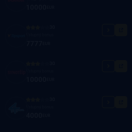
10000
EUR
30
Vstupný bonus:
7777
EUR
30
Vstupný bonus:
10000
EUR
30
Vstupný bonus:
4000
EUR