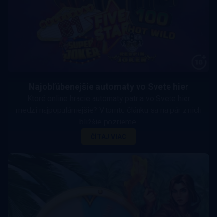
Najobľúbenejšie automaty vo Svete hier
Ktoré online hracie automaty patria vo Svete hier
medzi najpopulárnejšie? V tomto článku sa na pár z nich
bližšie pozrieme.
ČÍTAJ VIAC