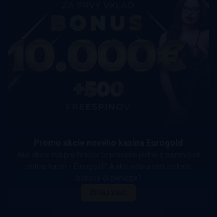
Promo akcie nového kasína Eurogold
Aké akcie má pre hráčov pripravené jedno z najnovších
online kasín - Eurogold? A ako vďaka nim získate
bonusy či peniaze?
ČÍTAJ VIAC