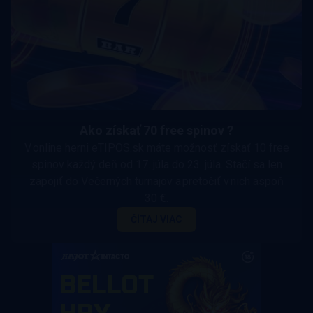
Ako získať 70 free spinov ?
V online herni eTIPOS.sk máte možnosť získať 10 free
spinov každý deň od 17. júla do 23. júla. Stačí sa len
zapojiť do Večerných turnajov a pretočiť v nich aspoň
30 €.
ČÍTAJ VIAC