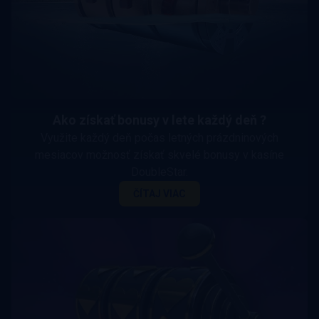
Ako získať bonusy v lete každý deň ?
Využite každý deň počas letných prázdninových
mesiacov možnosť získať skvelé bonusy v kasíne
DoubleStar.
ČÍTAJ VIAC