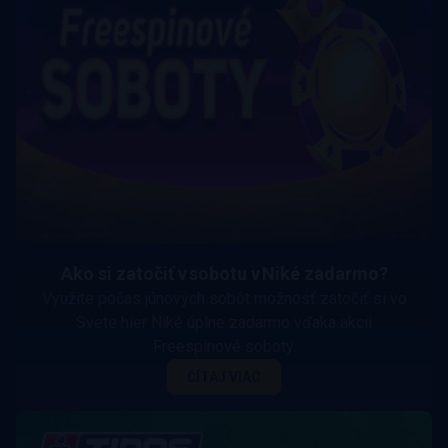
Ako si zatočiť v sobotu v Niké zadarmo?
Využite počas júnových sobôt možnosť zatočiť si vo
Svete hier Niké úplne zadarmo vďaka akcii
Freespinové soboty.
ČÍTAJ VIAC