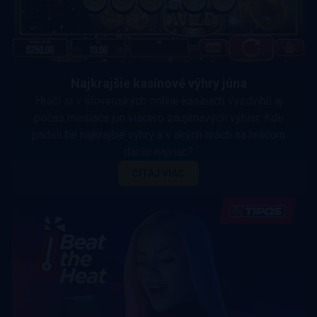
Najkrajšie kasínové výhry júna
Hráči si v slovenských online kasínach vyzdvihli aj
počas mesiaca jún viacero zaujímavých výhier. Kde
padali tie najkrajšie výhry a v akých hrách sa hráčom
darilo najviac?
ČÍTAJ VIAC