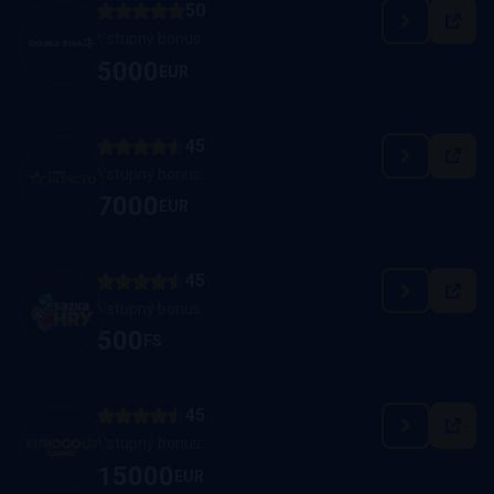
50
Vstupný bonus:
5000
EUR
45
Vstupný bonus:
7000
EUR
45
Vstupný bonus:
500
FS
45
Vstupný bonus:
15000
EUR