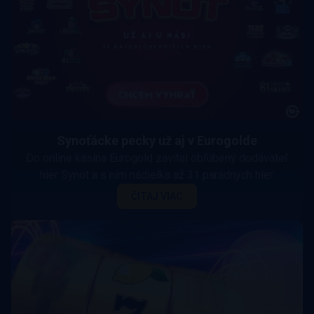
Synoťácke pecky už aj v Eurogolde
Do online kasína Eurogold zavítal obľúbený dodávateľ
hier Synot a s ním nádielka až 31 parádnych hier.
ČÍTAJ VIAC