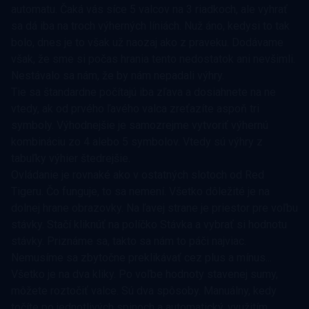
automatu. Čaká vás síce 5 valcov na 3 riadkoch, ale vyhrať
sa dá iba na troch výherných líniách. Nuž áno, kedysi to tak
bolo, dnes je to však už naozaj ako z praveku. Dodávame
však, že sme si počas hrania tento nedostatok ani nevšimli.
Nestávalo sa nám, že by nám nepadali výhry.
Tie sa štandardne počítajú iba zľava a dosiahnete na ne
vtedy, ak od prvého ľavého valca zreťazíte aspoň tri
symboly. Výhodnejšie je samozrejme vytvoriť výhernú
kombináciu zo 4 alebo 5 symbolov. Vtedy sú výhry z
tabuľky výhier štedrejšie.
Ovládanie je rovnaké ako v ostatných slotoch od Red
Tigeru. Čo funguje, to sa nemení. Všetko dôležité je na
dolnej hrane obrazovky. Na ľavej strane je priestor pre voľbu
stávky. Stačí kliknúť na políčko Stávka a vybrať si hodnotu
stávky. Priznáme sa, takto sa nám to páči najviac.
Nemusíme sa zbytočne preklikávať cez plus a mínus...
Všetko je na dva kliky. Po voľbe hodnoty stavenej sumy,
môžete roztočiť valce. Sú dva spôsoby. Manuálny, kedy
točíte po jednotlivých spinoch a automatický, využitím