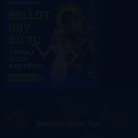
Ďalšie hry od Red Tiger