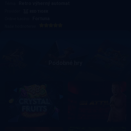
Retro výherný automat
Téma:
Provider:
Fortuna
Online kasíno:
Naše hodnotenie:
Podobné hry