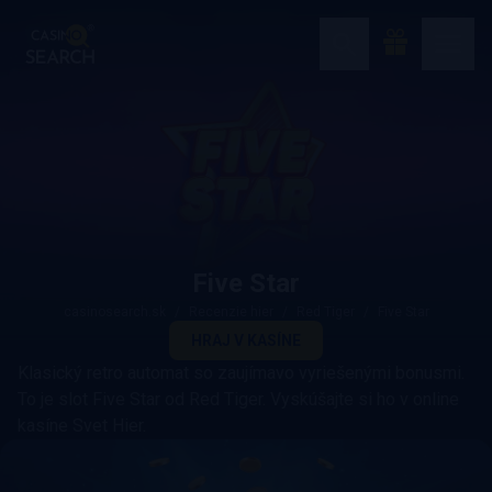
Five Star
casinosearch.sk
Recenzie hier
Red Tiger
Five Star
HRAJ V KASÍNE
Klasický retro automat so zaujímavo vyriešenými bonusmi.
To je slot Five Star od Red Tiger. Vyskúšajte si ho v online
kasíne Svet Hier.