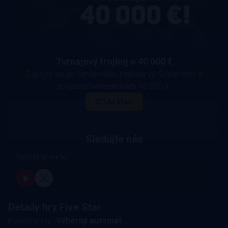
Turnajový trojboj o 40 000 €
Zapojte sa do turnajového trojboja vo Svete Hier s
dotáciou fantastických 40 000 €.
ČÍTAJ VIAC
Sledujte nás
Sociálne siete
Detaily hry Five Star
Výherný automat
Kategória hry: