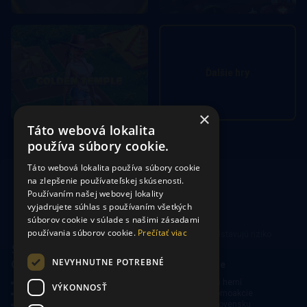
Ďalšie hry
×
Táto webová lokalita
používa súbory cookie.
Táto webová lokalita používa súbory cookie
na zlepšenie používateľskej skúsenosti.
Používaním našej webovej lokality
vyjadrujete súhlas s používaním všetkých
súborov cookie v súlade s našimi zásadami
používania súborov cookie.
Prečítať viac
Hrajte zodpovedne. Hazardné hry predstavujú riziko
vysokých finančných strát.
NEVYHNUTNE POTREBNÉ
CasinoSearch
Kasína a herne
O nás
Mapa kasín a herní
VÝKONNOSŤ
Zodpovedné hranie
Bonusy a promoakcie
Ochrana súkromia
O hraní na Slovensku