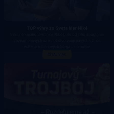
TOP výhry zo Sveta hier Niké
V online kasíne Svet hier Niké bolo od jeho spustenie
zaznamenaných už množstvo zaujímavých výhier,
vrátane miliónových Mega Jackpotov.
ČÍTAJ VIAC