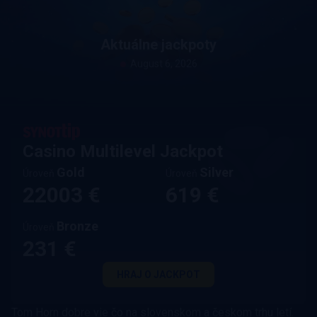
Aktuálne jackpoty
August 6, 2026
Casino Multilevel Jackpot
Gold
Silver
Úroveň
Úroveň
22003 €
619 €
Bronze
Úroveň
231 €
HRAJ O JACKPOT
Tom Horn dobre vie čo na slovenskom a českom trhu letí.