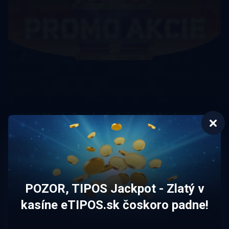
Nové víkendové akcie Niké kasína
Vybojujte si počas víkendu skvelé bonusy v nových
promo akciách vo Svete hier Niké a vyskúšajte si
zahrať až 15 nových hracích automatov.
ČÍTAJ VIAC
POZOR, TIPOS Jackpot - Zlatý v
kasíne eTIPOS.sk čoskoro padne!