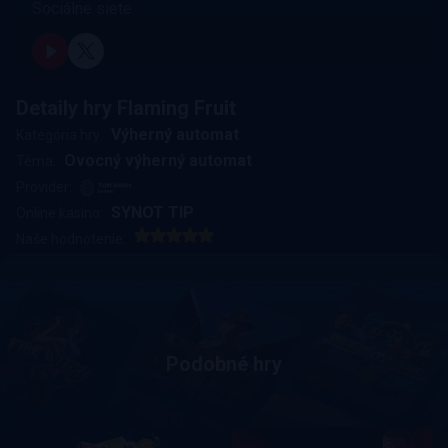
Sociálne siete
Detaily hry Flaming Fruit
Výherný automat
Kategória hry:
Ovocný výherný automat
Téma:
Provider:
SYNOT TIP
Online kasíno:
Naše hodnotenie:
Podobné hry