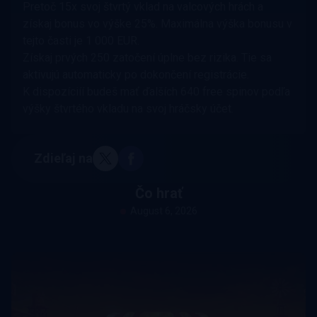
Pretoč 15x svoj štvrtý vklad na valcových hrách a
získaj bonus vo výške 25%. Maximálna výška bonusu v
tejto časti je 1 000 EUR.
Získaj prvých 250 zatočení úplne bez rizika. Tie sa
aktivujú automaticky po dokončení registrácie.
K dispozíciíí budeš mať ďalších 640 free spinov podľa
výšky štvrtého vkladu na svoj hráčsky účet.
Zdieľaj na
Čo hrať
August 6, 2026