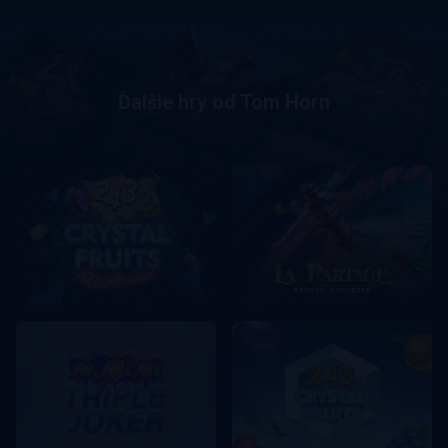
Ďalšie hry od Tom Horn