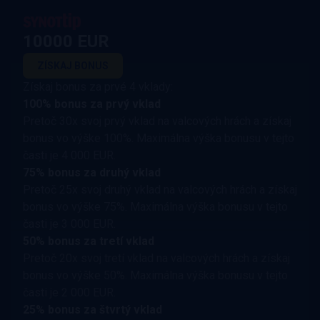
10000 EUR
ZÍSKAJ BONUS
Získaj bonus za prvé 4 vklady:
100% bonus za prvý vklad
Pretoč 30x svoj prvý vklad na valcových hrách a získaj
bonus vo výške 100%. Maximálna výška bonusu v tejto
časti je 4 000 EUR.
75% bonus za druhý vklad
Pretoč 25x svoj druhý vklad na valcových hrách a získaj
bonus vo výške 75%. Maximálna výška bonusu v tejto
časti je 3 000 EUR.
50% bonus za tretí vklad
Pretoč 20x svoj tretí vklad na valcových hrách a získaj
bonus vo výške 50%. Maximálna výška bonusu v tejto
časti je 2 000 EUR.
25% bonus za štvrtý vklad