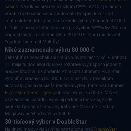
kasíne
. Napríklad hráčovi s nickom C***llot2102 prinieslo
šťastie roztáčanie valcov automatu Respin Joker 243.
Tento slot mu totiž priniesol skvelú výhru v hodnote 42 000
€. Ďalší z hráčov tohto kasína s prezývkou N***adya2805 si
pripísal taktiež nádhernú výhru 39 310 €, ktorú mu dožičil
Yggdrasil automat Multifly!.
Niké zaznamenalo výhru 80 000 €
Zahanbiť sa nenechali ani hráči vo Svete hier Niké. V sobotu
11. mája tu dosiahol doslova rozprávkový úspech jeden z
hráčov, ktorému sa podarilo v hracom automate Five Star
vytočiť si krásnych 80 000 €. Už o pár dni v rovnakom
automate padla ďalšia fantastická výhra. Tentokrát automat
Five Star od Red Tigeru
priniesol výhru 75 000 €. V Niké
zaznamenali parádnu výhru aj na konci mesiaca, kedy
napríklad jeden z hráčov vyhral v hre Madame Destiny
Megaway úctyhodných 57 640 €.
30-tisícový výber v DoubleStar
Na druhý májový deň určite nezabudne hráč
DoubleStar