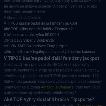
Inak tomu nebude ani v úvode júna, kedy sme sa pozreli na
tie najkrajšie májové úspechy. A bolo ich veru že viac ako
dosť, však posúďte sami.
V článku sa dočítate o:
V TIPOS kasíne padol ďalší famózny jackpot
Aké TOP výhry dosiahli hráči v Tipsporte?
Niké zaznamenalo výhru 80 000 €
30-tisícový výber v DoubleStar
V SLOV-MATICu úradoval Zlatý jackpot
Užite si zábavu v legálnych slovenských online kasínach
V TIPOS kasíne padol ďalší famózny jackpot
Hneď úvod mája priniesol do TIPOS kasína poriadny
rozruch. Konkrétne 4. mája sa o to postaral jeden z hráčov,
ktorému sa podarilo pokoriť TIPOS jackpot v hodnote 125
558 €. Túto parádnu jackpotovú výhru mu priniesol obľúbený
Synot Games automat
Amazon´s Wonders
. Patrí tento slot
s Amazonkami aj medzi vaše obľúbené hry?
Aké TOP výhry dosiahli hráči v Tipsporte?
Veľmi pekné úspechy zaznamenali aj hráči
v Tipsport online