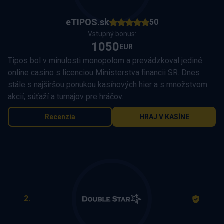
kasíne eTIPOS.sk čoskoro padne!
eTIPOS.sk
50
Jeho hodnota je už viac ako
Vstupný bonus:
127884 €
1050
EUR
Tipos bol v minulosti monopolom a prevádzkoval jediné
Neváhaj a hraj o jackpot.
online casino s licenciou Ministerstva financii SR. Dnes
stále s najširšou ponukou kasínových hier a s množstvom
HRAJ V KASÍNE
akcií, súťaží a turnajov pre hráčov.
Recenzia
HRAJ V KASÍNE
2.