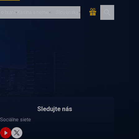
 o hraní
Kasína a herne
Slovensky
Sledujte nás
Sociálne siete