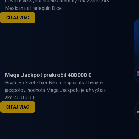
o dva nové Synot hracie automaty s názvami 243
Mexicana a Harlequin Dice.
ČÍTAJ VIAC
Mega Jackpot prekročil 400 000 €
Hrajte vo Svete hier Niké o trojicu atraktívnych
jackpotov, hodnota Mega Jackpotu je už vyššia
ako 400 000 €.
ČÍTAJ VIAC