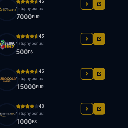
45
Vstupný bonus:
7000
EUR
45
Vstupný bonus:
500
FS
45
Vstupný bonus:
15000
EUR
40
Vstupný bonus:
1000
FS