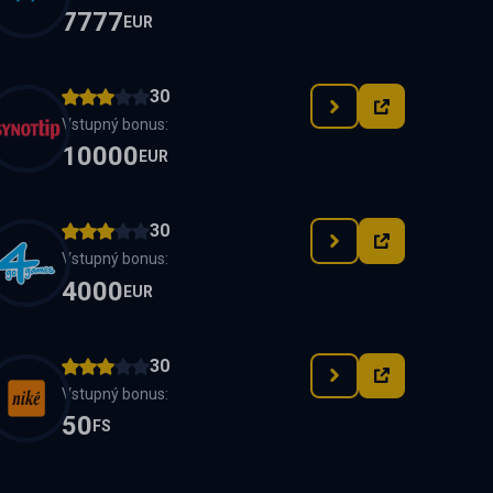
7777
EUR
30
Vstupný bonus:
10000
EUR
30
Vstupný bonus:
4000
EUR
30
Vstupný bonus:
50
FS
k čoskoro