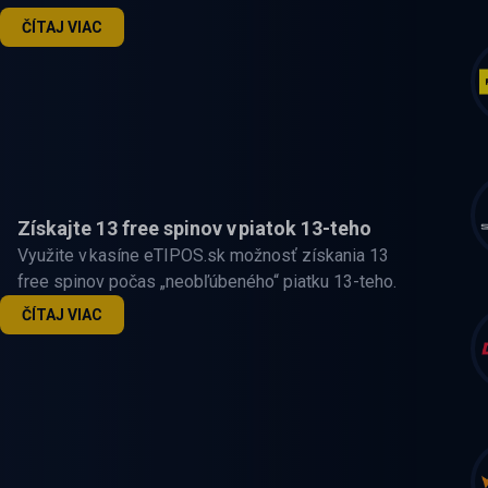
ČÍTAJ VIAC
Získajte 13 free spinov v piatok 13-teho
Využite v kasíne eTIPOS.sk možnosť získania 13
free spinov počas „neobľúbeného“ piatku 13-teho.
ČÍTAJ VIAC