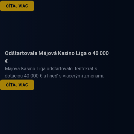
padne!
ČÍTAJ VIAC
Jeho hodnota je už viac ako
124867 €
Neváhaj a hraj o jackpot.
Odštartovala Májová Kasíno Liga o 40 000
HRAJ V KASÍNE
€
Májová Kasíno Liga odštartovalo, tentokrát s
dotáciou 40 000 € a hneď s viacerými zmenami.
ČÍTAJ VIAC