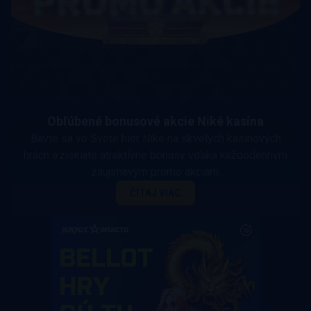
Obľúbené bonusové akcie Niké kasína
Bavte sa vo Svete hier Niké na skvelých kasínových
hrách a získajte atraktívne bonusy vďaka každodenným
zaujímavým promo akciám.
ČÍTAJ VIAC