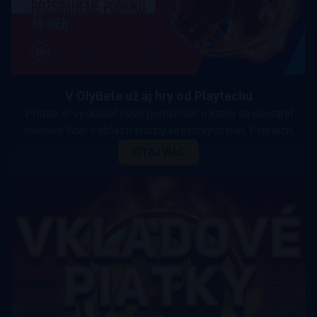
V OlyBete už aj hry od Playtechu
Prídite si vyskúšať novú porciu hier o ktorú sa postaral
svetový líder v oblasti tvorby kasínových hier, Playtech.
ČÍTAJ VIAC