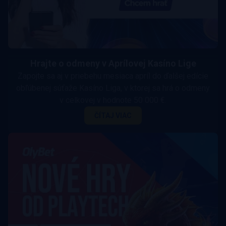
Hrajte o odmeny v Aprílovej Kasíno Lige
Zapojte sa aj v priebehu mesiaca apríl do ďalšej edície
obľúbenej súťaže Kasíno Liga, v ktorej sa hrá o odmeny
v celkovej v hodnote 50 000 €.
ČÍTAJ VIAC