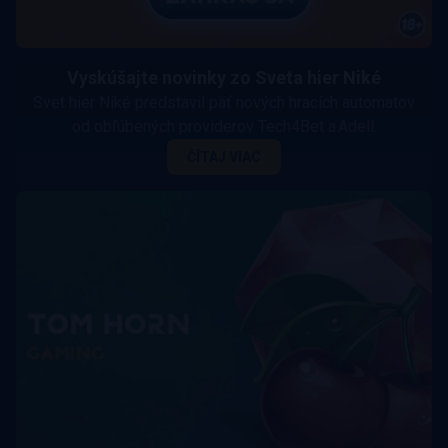
Vyskúšajte novinky zo Sveta hier Niké
Svet hier Niké predstavil päť nových hracích automatov
od obľúbených providerov Tech4Bet a Adell.
ČÍTAJ VIAC