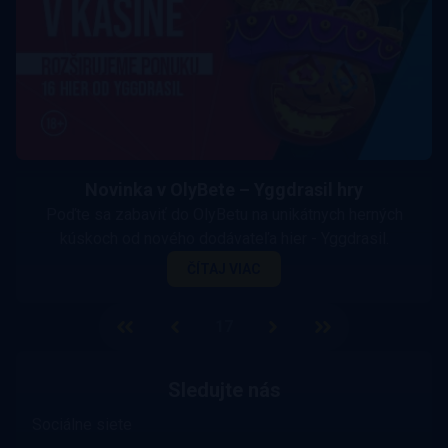
Novinka v OlyBete – Yggdrasil hry
Poďte sa zabaviť do OlyBetu na unikátnych herných
kúskoch od nového dodávateľa hier - Yggdrasil.
ČÍTAJ VIAC
17
Sledujte nás
Sociálne siete