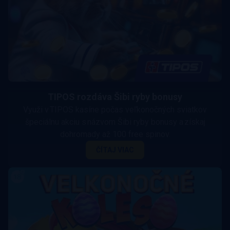
TIPOS rozdáva Šibi ryby bonusy
Využi v TIPOS kasíne počas veľkonočných sviatkov
špeciálnu akciu s názvom Šibi ryby bonusy a získaj
dohromady až 100 free spinov.
ČÍTAJ VIAC