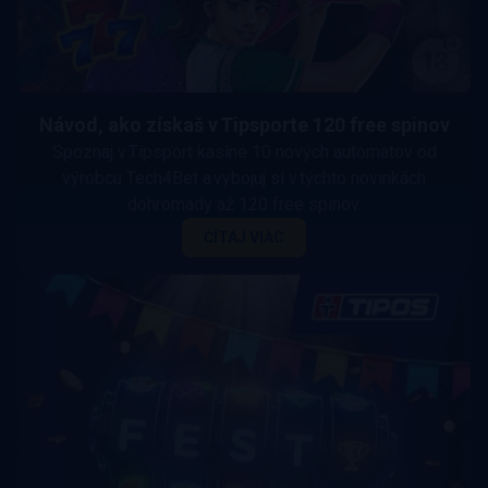
Návod, ako získaš v Tipsporte 120 free spinov
Spoznaj v Tipsport kasíne 10 nových automatov od
výrobcu Tech4Bet a vybojuj si v týchto novinkách
dohromady až 120 free spinov.
ČÍTAJ VIAC