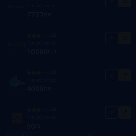
Vstupný bonus:
7777
EUR
30
Vstupný bonus:
10000
EUR
30
Vstupný bonus:
4000
EUR
30
Vstupný bonus:
50
FS