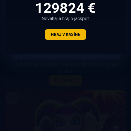
129824 €
Neváhaj a hraj o jackpot.
HRAJ V KASÍNE
Turnajová jazda o 5 000 € a nové hry v Niké
Zahraj si v online kasíne Svet hier Niké kasínový turnaj
v Tom Horn automatoch, v ktorom sa hrá o skvelý bank
5 000 €.
ČÍTAJ VIAC