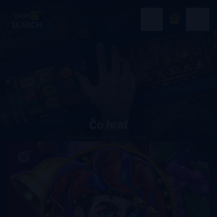
Čo hrať
casinosearch.sk
Čo hrať