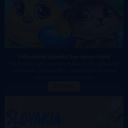
Veľkonočná nádielka free spinov v Niké
Nezmeškaj trojicu špeciálnych akcií, ktoré si pripravilo
online kasíno Svet hier Niké, vďaka čomu si tu môžeš
pripísať množstvo free spinov.
ČÍTAJ VIAC