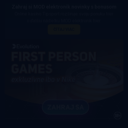
Zahraj si MOD elektronik novinky s bonusom
Online kasíno Tipsport rozširuje svoju ponuku hier
o ďalšiu nádielku MOD elektronik hier.
ČÍTAJ VIAC