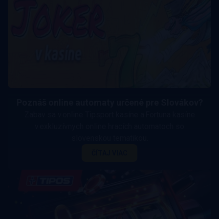
Poznáš online automaty určené pre Slovákov?
Zabav sa v online Tipsport kasíne a Fortuna kasíne
v exkluzívnych online hracích automatoch so
slovenskou tematikou.
ČÍTAJ VIAC