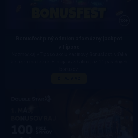
Bonusfest plný odmien a famózny jackpot
v Tipose
Nezmeškaj v Tipose akciu Kasínový Bonusfest, vďaka
ktorej si môžeš do 8. mája vyzdvihnúť až 11 parádnych
bonusov.
ČÍTAJ VIAC