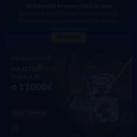
58 ľadových bonusov čaká na teba
Vyzdvihni si v TIPOS kasíne počas hokejových
Majstrovstiev sveta dohromady až 58 skvelých
ľadových bonusov.
ČÍTAJ VIAC