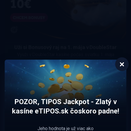
Uži si Bonusový raj na 1. mája v DoubleStar
Využi v DoubleStar kasíne počas sviatku 1. mája
špeciálnu akciu, vďaka ktorej si tu môžeš pripísať až
100 free spinov a bonus 10 €.
ČÍTAJ VIAC
POZOR, TIPOS Jackpot - Zlatý v
kasíne eTIPOS.sk čoskoro padne!
Jeho hodnota je už viac ako