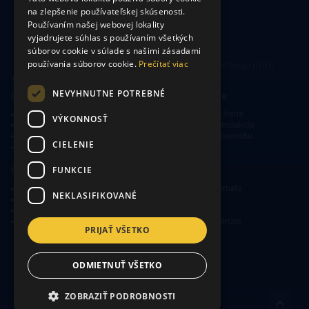
na zlepšenie používateľskej skúsenosti.
Používaním našej webovej lokality
vyjadrujete súhlas s používaním všetkých
súborov cookie v súlade s našimi zásadami
používania súborov cookie.
Prečítať viac
Hrajte zodpovedne. Hazardné hry predstavujú riziko
vysokých finančných strát.
NEVYHNUTNE POTREBNÉ
CasinoSearch
Kasína a herne
O nás
Mapa kasín a herní
VÝKONNOSŤ
Zodpovedné hranie
Bonusy a promoakcie
Ochrana súkromia
O hraní na Slovensku
CIELENIE
Obmedzená zodpovednosť
FUNKCIE
Online kasína
Kasínové hry
Obľúbené slovenské kasína
Výherné automaty
NEKLASIFIKOVANÉ
Kasínové bonusy
Ruleta
Free spiny v kasínach
Poker
Novinky a špeciálne ponuky
Ako hrať, recenzie
PRIJAŤ VŠETKO
Copyright © 2026
ODMIETNUŤ VŠETKO
ZOBRAZIŤ PODROBNOSTI