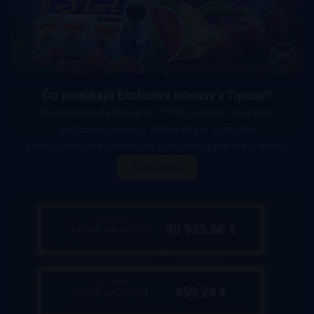
Čo ponúkajú Exclusive bonusy v Tipose?
Nezmeškaj ďalšiu akciu TIPOS kasína s názvom
Exclusive bonusy, vďaka ktorej si môžeš
v exkluzívnych automatoch vybojovať parádne odmeny.
ČÍTAJ VIAC