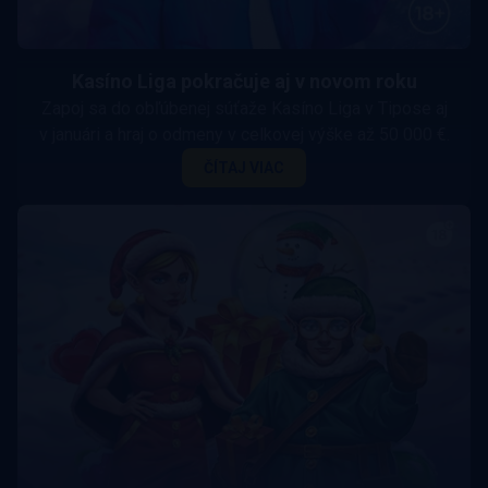
Kasíno Liga pokračuje aj v novom roku
Zapoj sa do obľúbenej súťaže Kasíno Liga v Tipose aj
v januári a hraj o odmeny v celkovej výške až 50 000 €.
ČÍTAJ VIAC