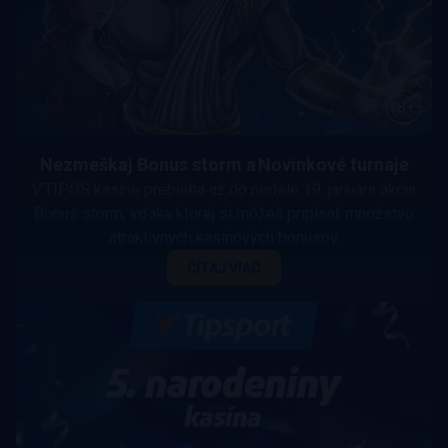
Nezmeškaj Bonus storm a Novinkové turnaje
V TIPOS kasíne prebieha až do nedele 19. januára akcia
Bonus storm, vďaka ktorej si môžeš pripísať množstvo
atraktívnych kasínových bonusov.
ČÍTAJ VIAC