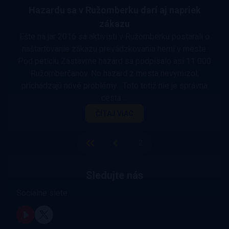
Hazardu sa v Ružomberku darí aj napriek
zákazu
Ešte na jar 2016 sa aktivisti v Ružomberku postarali o
naštartovanie zákazu prevádzkovania herní v meste.
Pod petíciu Zastavme hazard sa podpísalo asi 11 000
Ružomberčanov. No hazard z mesta nevymizol,
prichádzajú nové problémy . Toto totiž nie je správna
cesta ...
ČÍTAJ VIAC
2
Sledujte nás
Sociálne siete