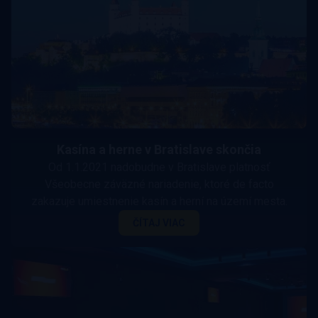
Kasína a herne v Bratislave skončia
Od 1.1.2021 nadobudne v Bratislave platnosť
Všeobecne záväzné nariadenie, ktoré de facto
zakazuje umiestnenie kasín a herní na území mesta.
ČÍTAJ VIAC