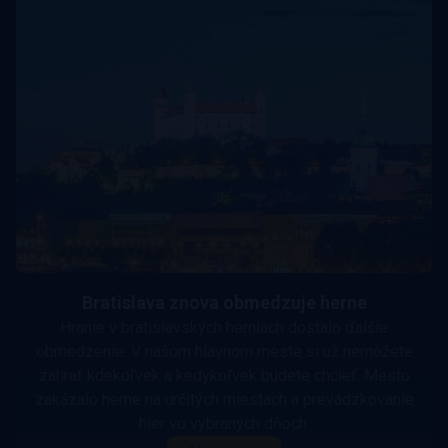
Bratislava znova obmedzuje herne
Hranie v bratislavských herniach dostalo ďalšie
obmedzenie. V našom hlavnom meste si už nemôžete
zahrať kdekoľvek a kedykoľvek budete chcieť. Mesto
zakázalo herne na určitých miestach a prevádzkovanie
hier vo vybraných dňoch.