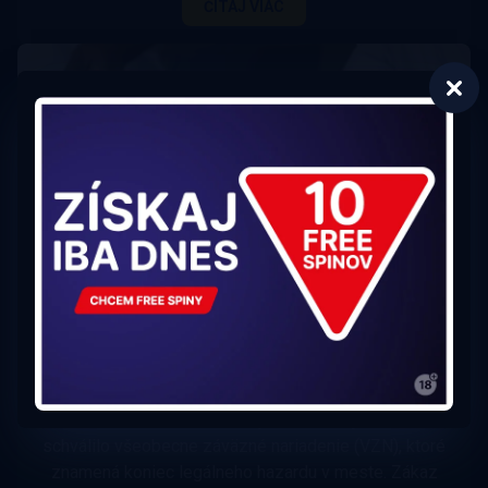
ČÍTAJ VIAC
Koniec legálneho hazardu v Nitre
Nitrianske mestské zastupiteľsvo 14. júna 2019
schválilo všeobecne záväzné nariadenie (VZN), ktoré
znamená koniec legálneho hazardu v meste. Zákaz