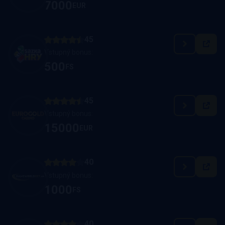
7000
EUR
45
Vstupný bonus:
500
FS
45
Vstupný bonus:
15000
EUR
40
Vstupný bonus:
1000
FS
40