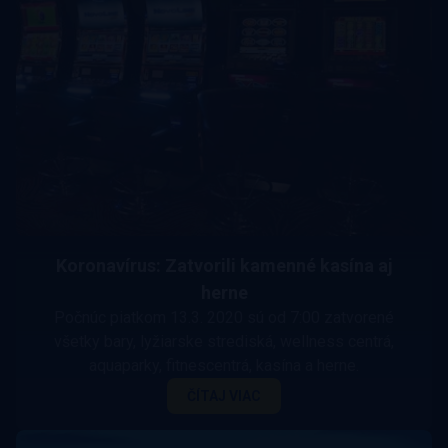
Koronavírus: Zatvorili kamenné kasína aj
herne
Počnúc piatkom 13.3. 2020 sú od 7:00 zatvorené
všetky bary, lyžiarske strediská, wellness centrá,
aquaparky, fitnescentrá, kasína a herne.
ČÍTAJ VIAC