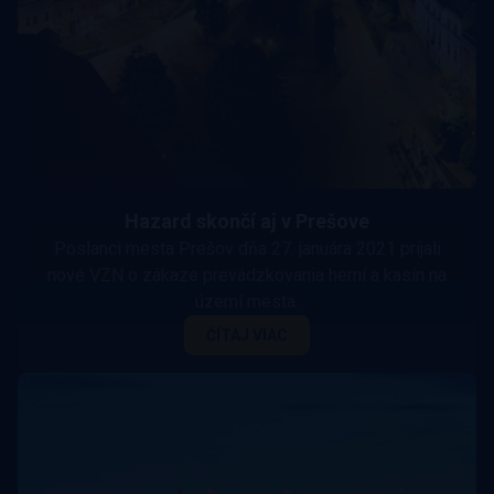
Hazard skončí aj v Prešove
Poslanci mesta Prešov dňa 27. januára 2021 prijali
nové VZN o zákaze prevádzkovania herní a kasín na
území mesta.
ČÍTAJ VIAC