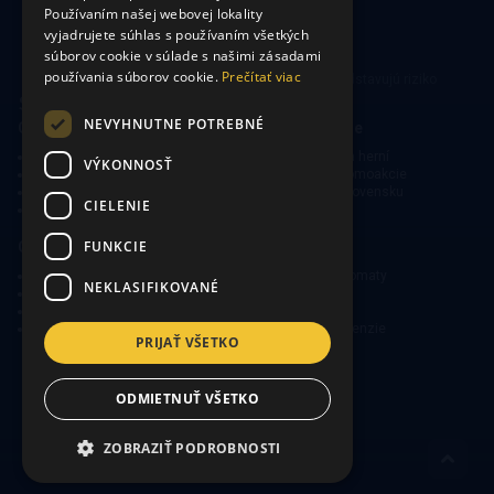
Používaním našej webovej lokality
vyjadrujete súhlas s používaním všetkých
súborov cookie v súlade s našimi zásadami
používania súborov cookie.
Prečítať viac
Hrajte zodpovedne. Hazardné hry predstavujú riziko
vysokých finančných strát.
NEVYHNUTNE POTREBNÉ
CasinoSearch
Kasína a herne
O nás
Mapa kasín a herní
VÝKONNOSŤ
Zodpovedné hranie
Bonusy a promoakcie
Ochrana súkromia
O hraní na Slovensku
CIELENIE
Obmedzená zodpovednosť
FUNKCIE
Online kasína
Kasínové hry
Obľúbené slovenské kasína
Výherné automaty
NEKLASIFIKOVANÉ
Kasínové bonusy
Ruleta
Free spiny v kasínach
Poker
Novinky a špeciálne ponuky
Ako hrať, recenzie
PRIJAŤ VŠETKO
Copyright © 2026
ODMIETNUŤ VŠETKO
ZOBRAZIŤ PODROBNOSTI