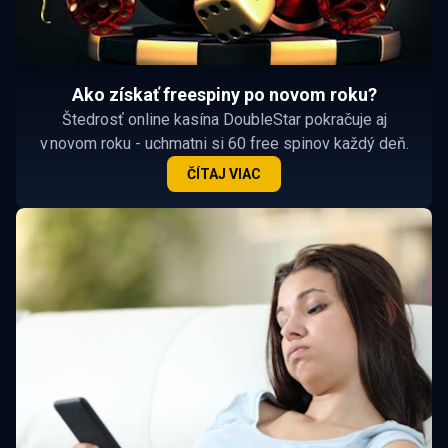
Ako získať freespiny po novom roku?
Štedrosť online kasína DoubleStar pokračuje aj
v novom roku - uchmatni si 60 free spinov každý deň.
ČÍTAJ VIAC