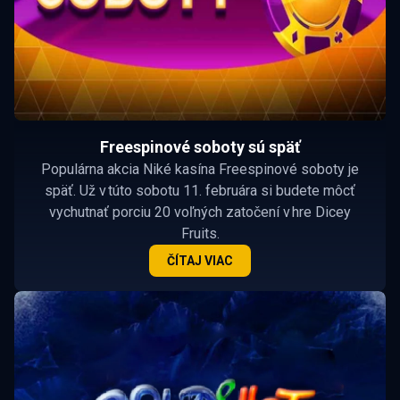
Freespinové soboty sú späť
Populárna akcia Niké kasína Freespinové soboty je
späť. Už v túto sobotu 11. februára si budete môcť
vychutnať porciu 20 voľných zatočení v hre Dicey
Fruits.
ČÍTAJ VIAC