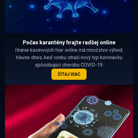
Počas karantény hrajte radšej online
Hranie kasínových hier online má množstvo výhod,
hlavne dnes, keď vonku straší nový typ koronavíru
spôsobujúci chorobu COVID-19.
ČÍTAJ VIAC