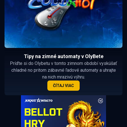
Tipy na zimné automaty v OlyBete
Príďte si do Olybetu v tomto zimnom období vyskúšať
chladné no pritom zábavné ľadové automaty a uhrajte
na nich mrazivú výhru.
ČÍTAJ VIAC