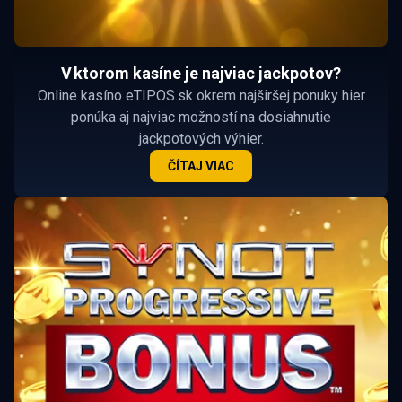
V ktorom kasíne je najviac jackpotov?
Online kasíno eTIPOS.sk okrem najširšej ponuky hier
ponúka aj najviac možností na dosiahnutie
jackpotových výhier.
ČÍTAJ VIAC