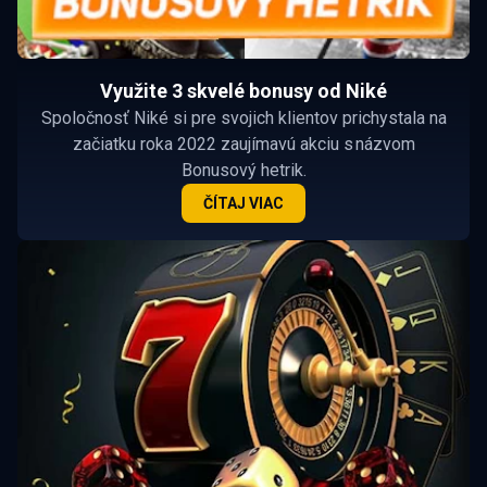
Využite 3 skvelé bonusy od Niké
Spoločnosť Niké si pre svojich klientov prichystala na
začiatku roka 2022 zaujímavú akciu s názvom
Bonusový hetrik.
ČÍTAJ VIAC