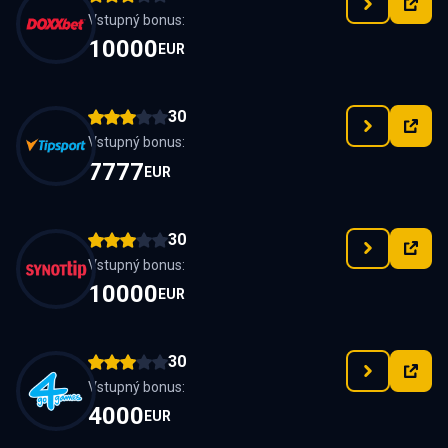
Vstupný bonus:
10000
EUR
30
Vstupný bonus:
7777
EUR
30
Vstupný bonus:
10000
EUR
30
Vstupný bonus:
4000
EUR