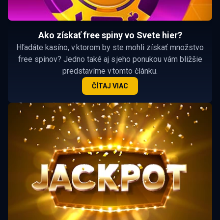
Ako získať free spiny vo Svete hier?
Hľadáte kasíno, v ktorom by ste mohli získať množstvo
free spinov? Jedno také aj s jeho ponukou vám bližšie
predstavíme v tomto článku.
ČÍTAJ VIAC