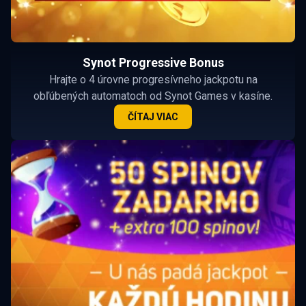
Synot Progressive Bonus
Hrajte o 4 úrovne progresívneho jackpotu na
obľúbených automatoch od Synot Games v kasíne.
ČÍTAJ VIAC