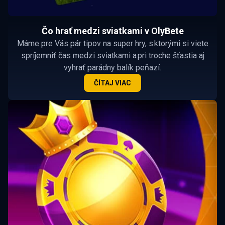
Čo hrať medzi sviatkami v OlyBete
Máme pre Vás pár tipov na super hry, s ktorými si viete
spríjemniť čas medzi sviatkami a pri troche šťastia aj
vyhrať parádny balík peňazí.
ČÍTAJ VIAC